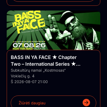
BASS IN YA FACE ★ Chapter
Two – International Series ★
Vilnius/Lithuania
Subkultūrų namai „Kostmosas“
Vokiečių g. 4
Š 2026-08-07 21:00
Žiūrėti daugiau