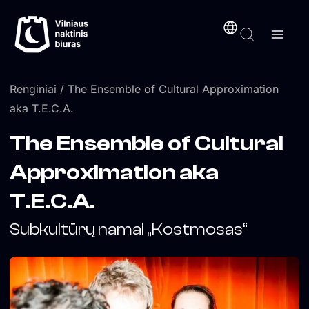
Pereiti
turinį
prie
turinio
Renginiai
/ The Ensemble of Cultural Approximation
aka T.E.C.A.
The Ensemble of Cultural
Approximation aka
T.E.C.A.
Subkultūrų namai „Kostmosas“