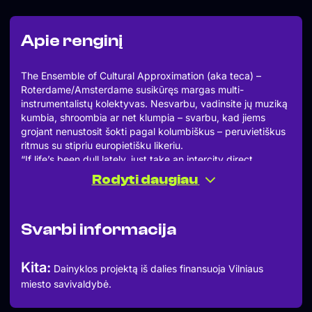
Apie renginį
The Ensemble of Cultural Approximation (aka teca) –
Roterdame/Amsterdame susikūręs margas multi-
instrumentalistų kolektyvas. Nesvarbu, vadinsite jų muziką
kumbia, shroombia ar net klumpia – svarbu, kad jiems
grojant nenustosit šokti pagal kolumbiškus – peruvietiškus
ritmus su stipriu europietišku likeriu.
“If life’s been dull lately, just take an intercity direct
between Rotterdam and Amsterdam, where in the fun
Rodyti daugiau
wagon you can put a 3 euro coin in a whimsical jukebox. It
will transport you in a blink of an eye to a state of
temperature rising well above 25 degrees celsius, ouzo
Svarbi informacija
oozing through your veins and your feet approximately
grooving, while your friend is synchronising
their hips to yours. HOT!
Kita:
Dainyklos projektą iš dalies finansuoja Vilniaus
TECA isn’t just a band. It’s the sound of the shroombia. It’s
miesto savivaldybė.
a minibar!”
INSTAGRAM: https://www.instagram.com/teca_band/