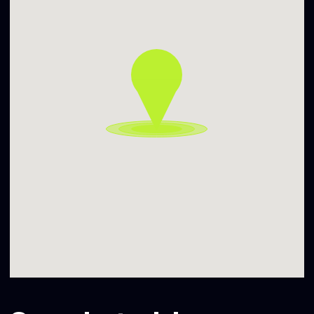
𝗩𝗶𝗱𝗲𝗼 & 𝗣𝗵𝗼𝘁𝗼𝗴𝗿𝗮𝗽𝗵𝘆
Jurgita Strakšytė & Anastasiia Velykor
𝗗𝗶𝗿𝗲𝗰𝘁𝗶𝗼𝗻 & 𝗣𝗹𝗮𝘆𝘄𝗿𝗶𝘁𝗶𝗻𝗴
Gonzalo Villareal Porzio
A production by El Cuarto de Meme Teatro.