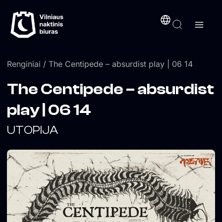
Pereiti
turinį
prie
turinio
Renginiai
/ The Centipede – absurdist play | 06 14
The Centipede – absurdist
play | 06 14
UTOPIJA