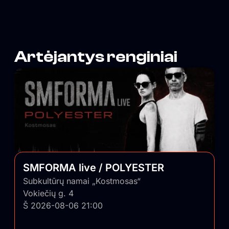
pulsą ir savo nešlifuotumu išlygina balansą tarp
išblizgintos Vilniaus pusės.
Artėjantys renginiai
SMFORMA live / POLYESTER
Subkultūrų namai „Kostmosas“
Vokiečių g. 4
Š 2026-08-06 21:00