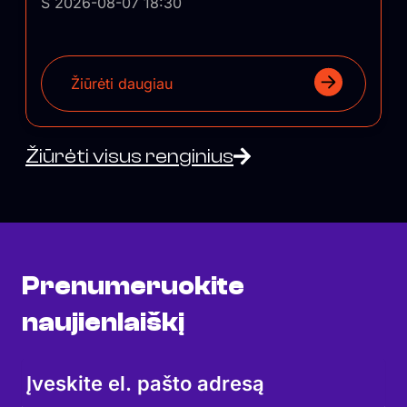
Š 2026-08-07 18:30
Žiūrėti daugiau
Žiūrėti visus renginius
Prenumeruokite
naujienlaiškį