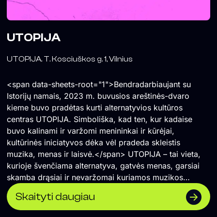
UTOPIJA
UTOPIJA. T. Kosciuškos g. 1, Vilnius
<span data-sheets-root="1">Bendradarbiaujant su
Istorijų namais, 2023 m. buvusios areštinės-dvaro
kieme buvo pradėtas kurti alternatyvios kultūros
centras UTOPIJA. Simboliška, kad ten, kur kadaise
buvo kalinami ir varžomi menininkai ir kūrėjai,
kultūrinės iniciatyvos dėka vėl pradeda skleistis
muzika, menas ir laisvė.</span> UTOPIJA – tai vieta,
kurioje švenčiama alternatyva, gatvės menas, garsiai
skamba drąsiai ir nevaržomai kuriamos muzikos
koncertai ir vakarėliai. Čia renkasi vilniečiai ir miesto
Skaityti daugiau
svečiai, savo vietą atranda įvairios miesto
bendruomenės. UTOPIJA palaiko maištingą miesto