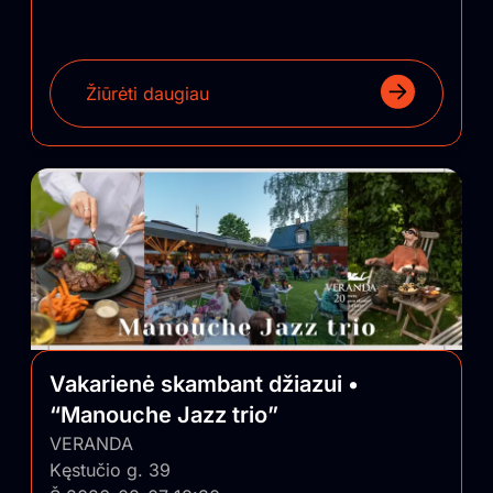
Žiūrėti daugiau
Vakarienė skambant džiazui •
“Manouche Jazz trio”
VERANDA
Kęstučio g. 39