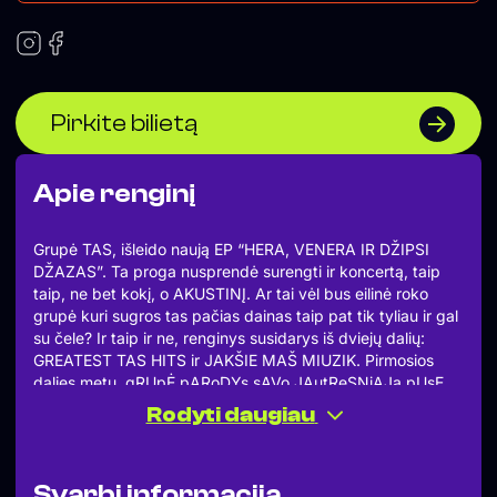
Pirkite bilietą
Apie renginį
Grupė TAS, išleido naują EP “HERA, VENERA IR DŽIPSI
DŽAZAS”. Ta proga nusprendė surengti ir koncertą, taip
taip, ne bet kokį, o AKUSTINĮ. Ar tai vėl bus eilinė roko
grupė kuri sugros tas pačias dainas taip pat tik tyliau ir gal
su čele? Ir taip ir ne, renginys susidarys iš dviejų dalių:
GREATEST TAS HITS ir JAKŠIE MAŠ MIUZIK. Pirmosios
dalies metu, gRUpĖ pARoDYs sAVo JAutReSNiĄJą pUsĘ,
bei virpins jūsų širdis senesnės programos, akustinėmis
Rodyti daugiau
dainų versijomis. Na o antrosios dalies metu, TAS grįžta į
savo komforto zoną, vakarėlį. Naujas jų EP “HERA,
VENERA IR DŽIPSI DŽIAZAS”, pirmąkart suskambės
Svarbi informacija
smalos teatro salėje, kovo 6 dieną. DV ATV ir iki leveliau.