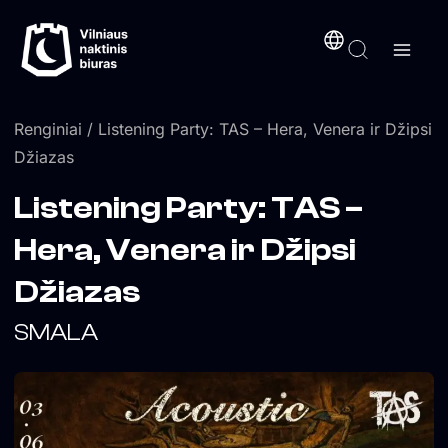
Pereiti
turinį
prie
turinio
Renginiai
/ Listening Party: TAS – Hera, Venera ir Džipsi
Džiazas
Listening Party: TAS –
Hera, Venera ir Džipsi
Džiazas
SMALA