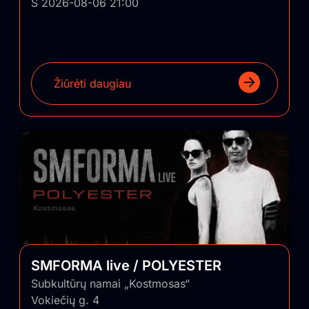
Š 2026-08-06 21:00
Žiūrėti daugiau
SMFORMA live / POLYESTER
Subkultūrų namai „Kostmosas“
Vokiečių g. 4