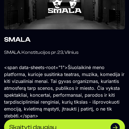
SMALA
SMALA. Konstitucijos pr. 23, Vilnius
<span data-sheets-root="1">Šiuolaikinė meno
platforma, kurioje susitinka teatras, muzika, komedija ir
kiti vizualiniai menai. Tai gyvas organizmas, kuriantis
atmosferą tarp scenos, publikos ir miesto. Čia vyksta
spektakliai, koncertai, performansai, parodos ir kiti
tarpdisciplininiai renginiai, kurių tikslas - išprovokuoti
emociją, kvietimą mąstyti, įtraukti į patirtį, o ne tik
stebėti.</span>
Skaityti daugiau