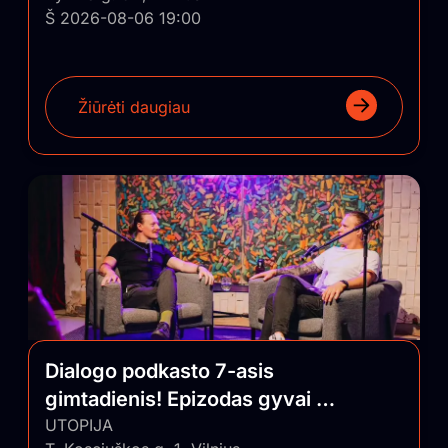
Š 2026-08-06 19:00
Žiūrėti daugiau
Dialogo podkasto 7-asis
gimtadienis! Epizodas gyvai su
auditorija
UTOPIJA