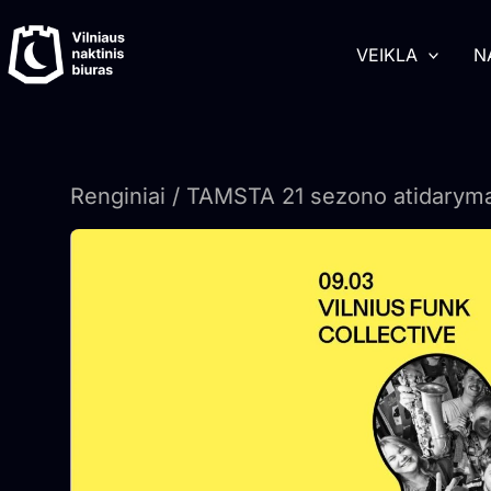
Pereiti
turinį
prie
VEIKLA
N
turinio
Renginiai
/ TAMSTA 21 sezono atidarym