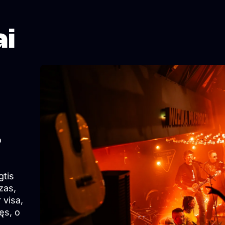
ai
o
gtis
zas,
 visa,
ęs, o