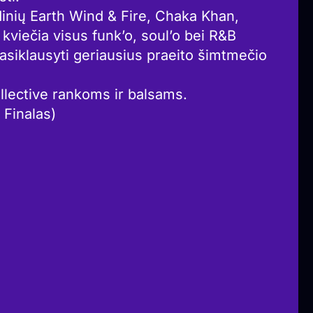
ndinių Earth Wind & Fire, Chaka Khan,
viečia visus funk’o, soul’o bei R&B
asiklausyti geriausius praeito šimtmečio
llective rankoms ir balsams.
 Finalas)