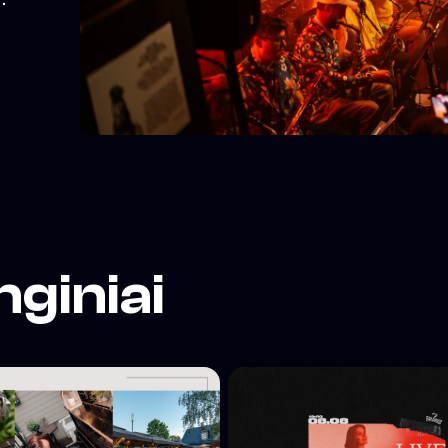
tai.
ti į
su
s,
nginiai
ių
ių
).