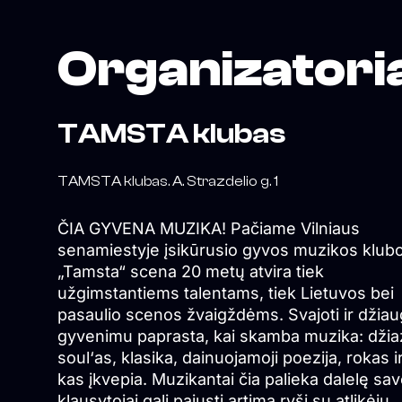
Organizatori
TAMSTA klubas
TAMSTA klubas. A. Strazdelio g. 1
ČIA GYVENA MUZIKA! Pačiame Vilniaus
senamiestyje įsikūrusio gyvos muzikos klub
„Tamsta“ scena 20 metų atvira tiek
užgimstantiems talentams, tiek Lietuvos bei
pasaulio scenos žvaigždėms. Svajoti ir džiau
gyvenimu paprasta, kai skamba muzika: džia
soul‘as, klasika, dainuojamoji poezija, rokas ir
kas įkvepia. Muzikantai čia palieka dalelę sav
klausytojai gali pajusti artimą ryšį su atlikėju.