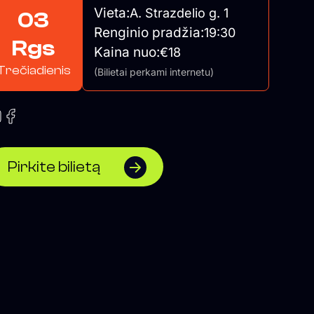
Vieta:
A. Strazdelio g. 1
03
Renginio pradžia:
19:30
Rgs
Kaina nuo:
€18
Trečiadienis
(Bilietai perkami internetu)
Pirkite bilietą