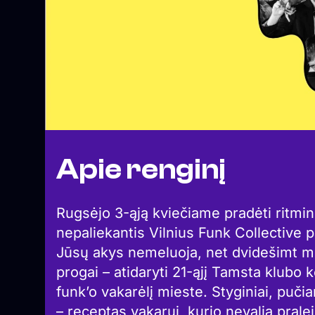
Apie renginį
Rugsėjo 3-ąją kviečiame pradėti ritmin
nepaliekantis Vilnius Funk Collective 
Jūsų akys nemeluoja, net dvidešimt mu
progai – atidaryti 21-ąjį Tamsta klubo 
funk’o vakarėlį mieste. Styginiai, pučiam
– receptas vakarui, kurio nevalia pralei