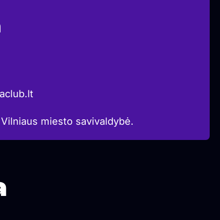
a
club.lt
 Vilniaus miesto savivaldybė.
a