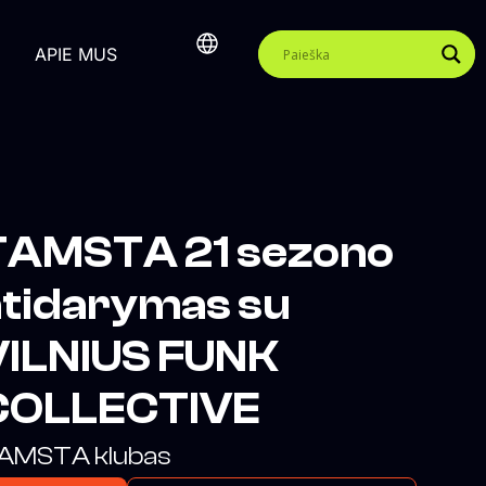
APIE MUS
TAMSTA 21 sezono
atidarymas su
VILNIUS FUNK
COLLECTIVE
AMSTA klubas