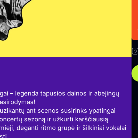
gai – legenda tapusios dainos ir abejingų
pasirodymas!
zikantų ant scenos susirinks ypatingai
koncertų sezoną ir užkurti karščiausią
ieji, deganti ritmo grupė ir šilkiniai vokalai
sti.