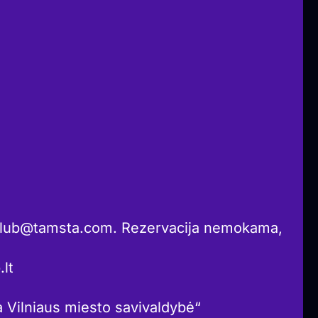
lub@tamsta.com. Rezervacija nemokama,
lt
a Vilniaus miesto savivaldybė“