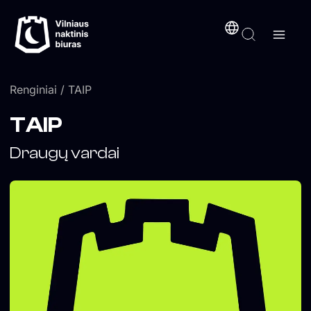
Pereiti
turinį
prie
turinio
Renginiai
/ TAIP
TAIP
Draugų vardai