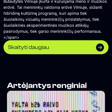
Butautytės Vilniuje įkurta ir kuruojama meno ir muzikos
erdvė. Tai menininkų valdoma erdvė Vilniuje, siūlanti
hibridinę kultūrinę programą, kuri apima tiek
šiuolaikinių vizualių meninink(i)ų prisistatymus, tiek
šiuolaikinės eksperimentinės muzikos atlikėjų
pasirodymus, tiek garso meninink(i)ų performansus.
</span>
Skaityti daugiau
Artėjantys renginiai