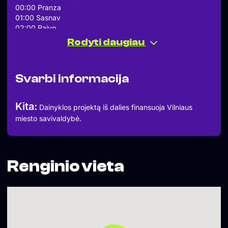
00:00 Pranza
01:00 Sasnav
02:00 Raivo
https://raivomihailovs.bandcamp.com/album/taip
Rodyti daugiau
Svarbi informacija
Kita:
Dainyklos projektą iš dalies finansuoja Vilniaus
miesto savivaldybė.
Renginio vieta