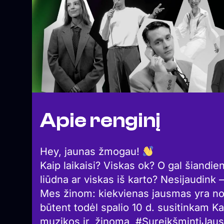
Apie renginį
Hey, jaunas žmogau!
Kaip laikaisi? Viskas ok? O gal šiandie
liūdna ar viskas iš karto? Nesijaudink –
Mes žinom: kiekvienas jausmas yra nor
būtent todėl spalio 10 d. susitinkam Kab
muzikos ir, žinoma, #SureikšmintiJa