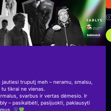
n jautiesi truputį meh – neramu, smalsu,
 tu tikrai ne vienas.
malus, svarbus ir vertas dėmesio. Ir
ly – pasikalbėti, pasijuokti, paklausyti
usmus.