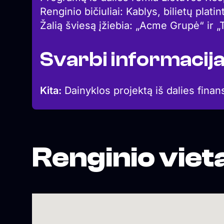
Renginio bičiuliai: Kablys, bilietų platin
Žalią šviesą įžiebia: „Acme Grupė“ ir „
Svarbi informacij
Kita:
Dainyklos projektą iš dalies finan
Renginio viet