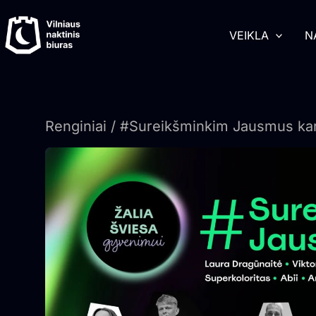
Pereiti
turinį
prie
VEIKLA
N
turinio
Renginiai
/ #Sureikšminkim Jausmus ka