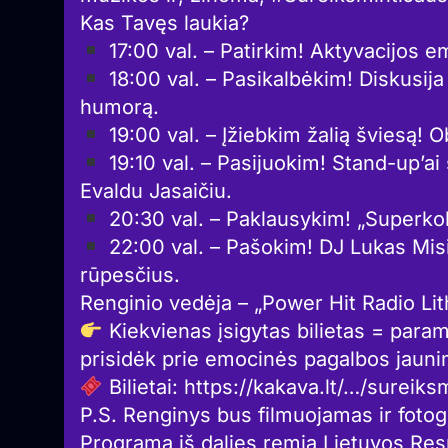
Kas Tavęs laukia?
17:00 val. – Patirkim! Aktyvacijos e
18:00 val. – Pasikalbėkim! Diskusija
humorą.
19:00 val. – Įžiebkim žalią šviesą! Ob
19:10 val. – Pasijuokim! Stand-up’ai
Evaldu Jasaičiu.
20:30 val. – Paklausykim! „Superkolor
22:00 val. – Pašokim! DJ Lukas Misi
rūpesčius.
Renginio vedėja – „Power Hit Radio Lit
Kiekvienas įsigytas bilietas = parama 
prisidėk prie emocinės pagalbos jauni
Bilietai: https://kakava.lt/…/sure
P.S. Renginys bus filmuojamas ir fotog
Programą iš dalies remia Lietuvos Res