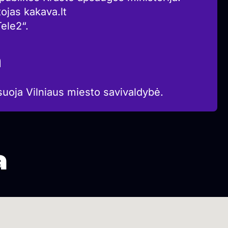
tojas kakava.lt
Tele2“.
a
suoja Vilniaus miesto savivaldybė.
a