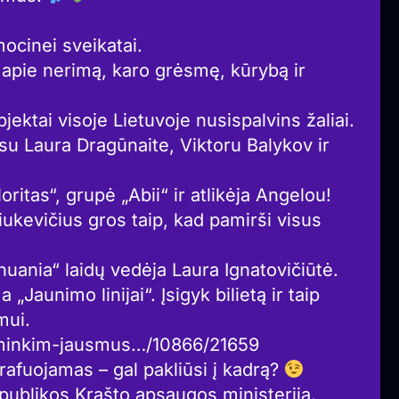
mocinei sveikatai.
 apie nerimą, karo grėsmę, kūrybą ir
jektai visoje Lietuvoje nusispalvins žaliai.
 su Laura Dragūnaite, Viktoru Balykov ir
itas“, grupė „Abii“ ir atlikėja Angelou!
ukevičius gros taip, kad pamirši visus
huania“ laidų vedėja Laura Ignatovičiūtė.
„Jaunimo linijai“. Įsigyk bilietą ir taip
mui.
iksminkim-jausmus…/10866/21659
rafuojamas – gal pakliūsi į kadrą?
publikos Krašto apsaugos ministerija.