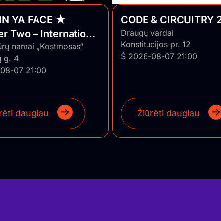
IN YA FACE ★
CODE & CIRCUITRY 2
r Two – International
Draugų vardai
Konstitucijos pr. 12
 ★ Vilnius/Lithuania
ūrų namai „Kostmosas“
Š 2026-08-07 21:00
 g. 4
08-07 21:00
rėti daugiau
Žiūrėti daugiau