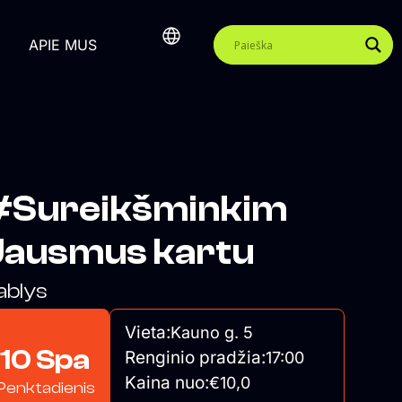
APIE MUS
#Sureikšminkim
Jausmus kartu
ablys
Vieta:
Kauno g. 5
10 Spa
Renginio pradžia:
17:00
Kaina nuo:
€10,0
Penktadienis