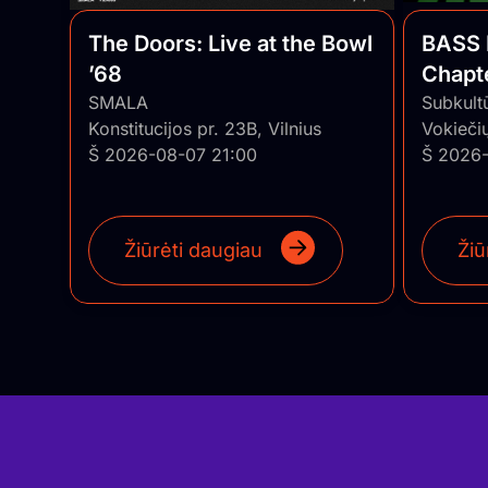
The Doors: Live at the Bowl
BASS 
’68
Chapte
SMALA
Series
Subkult
Konstitucijos pr. 23B, Vilnius
Vokiečių
Š 2026-08-07 21:00
Š 2026-
Žiūrėti daugiau
Žiū