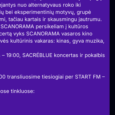
antys nuo alternatyvaus roko iki
ių bei eksperimentinių motyvų, grupė
mi, tačiau kartais ir skausmingu jautrumu.
 SCANORAMA persikeliam į kultūros
ncertą vyks SCANORAMA vasaros kino
dvės kultūrinis vakaras: kinas, gyva muzika,
mas – 19:00, SACRÉBLUE koncertas ir pokalbis
1:00 transliuosime tiesiogiai per START FM –
ose tinkluose: