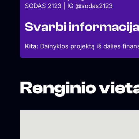
SODAS 2123 | IG @sodas2123
Svarbi informacij
Kita:
Dainyklos projektą iš dalies finan
Renginio viet