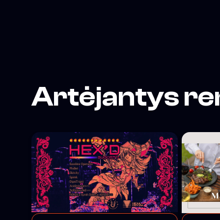
</span>
Artėjantys re