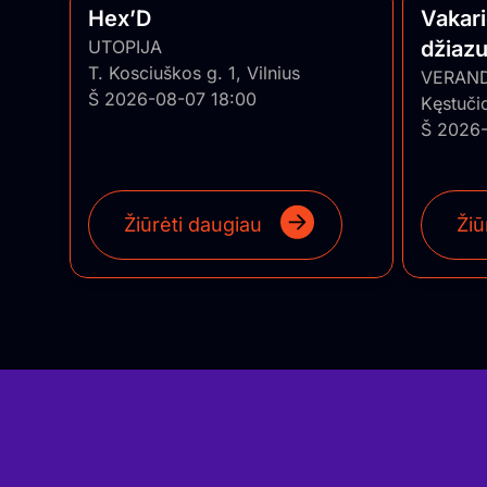
Hex’D
Vakar
UTOPIJA
džiaz
T. Kosciuškos g. 1, Vilnius
trio”
VERAN
Š 2026-08-07 18:00
Kęstuči
Š 2026-
Žiūrėti daugiau
Žiū