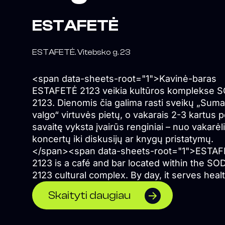
ESTAFETĖ
ESTAFETĖ. Vitebsko g. 23
<span data-sheets-root="1">Kavinė-baras
ESTAFETĖ 2123 veikia kultūros komplekse 
2123. Dienomis čia galima rasti sveikų „Suma
valgo“ virtuvės pietų, o vakarais 2-3 kartus p
savaitę vyksta įvairūs renginiai – nuo vakarėli
koncertų iki diskusijų ar knygų pristatymų.
</span><span data-sheets-root="1">ESTA
2123 is a café and bar located within the SO
2123 cultural complex. By day, it serves heal
lunches from Sumaniai Valgo, while in the
Skaityti daugiau
evenings it hosts a diverse programme of e
two to three times a week, ranging from part
and concerts to discussions and book launc