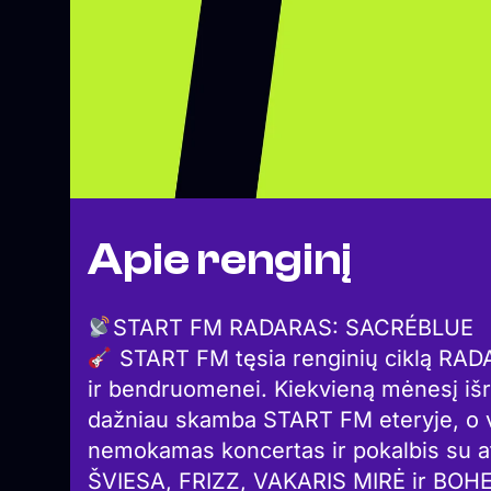
Apie renginį
START FM RADARAS: SACRÉBLUE
START FM tęsia renginių ciklą RADAR
ir bendruomenei. Kiekvieną mėnesį i
dažniau skamba START FM eteryje, o vi
nemokamas koncertas ir pokalbis su a
ŠVIESA, FRIZZ, VAKARIS MIRĖ ir BOHEM