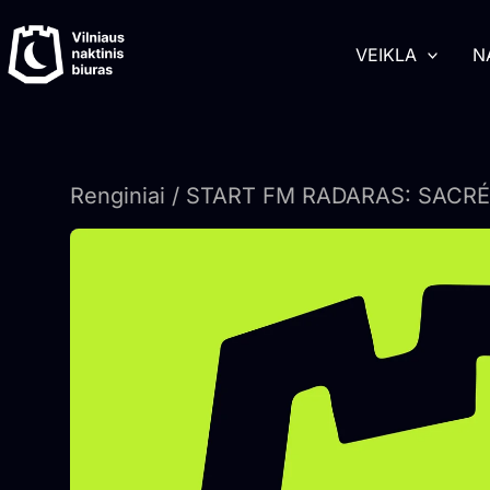
Pereiti
turinį
prie
VEIKLA
N
turinio
Renginiai
/ START FM RADARAS: SACR