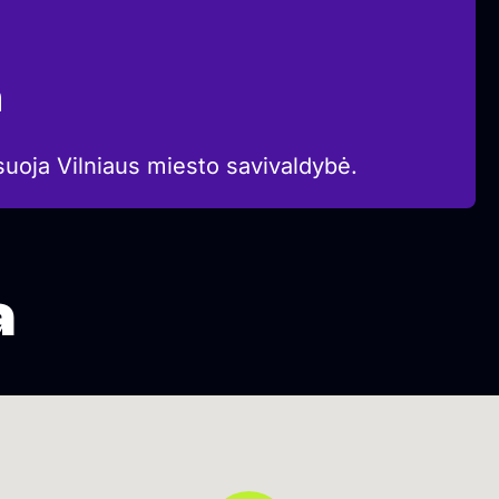
a
suoja Vilniaus miesto savivaldybė.
a