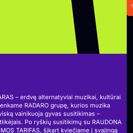
AS – erdvę alternatyviai muzikai, kultūrai
šrenkame RADARO grupę, kurios muzika
ską vainikuoja gyvas susitikimas –
tlikėjais. Po ryškių susitikimų su RAUDONA
OS TARIFAS, šįkart kviečiame į svajingą