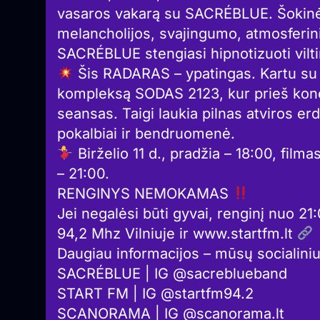
vasaros vakarą su SACRÉBLUE. Šokinėj
melancholijos, svajingumo, atmosferin
SACRÉBLUE stengiasi hipnotizuoti vilti
Šis RADARAS – ypatingas. Kartu su
kompleksą SODAS 2123, kur prieš ko
seansas. Taigi laukia pilnas atviros er
pokalbiai ir bendruomenė.
Birželio 11 d., pradžia – 18:00, fil
– 21:00.
RENGINYS NEMOKAMAS
Jei negalėsi būti gyvai, renginį nuo 2
94,2 Mhz Vilniuje ir www.startfm.lt
Daugiau informacijos – mūsų socialiniu
SACRÉBLUE | IG @sacreblueband
START FM | IG @startfm94.2
SCANORAMA | IG @scanorama.lt