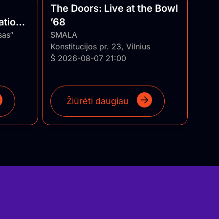
The Doors: Live at the Bowl
ational
’68
uania
sas“
SMALA
Konstitucijos pr. 23, Vilnius
Š 2026-08-07 21:00
Žiūrėti daugiau