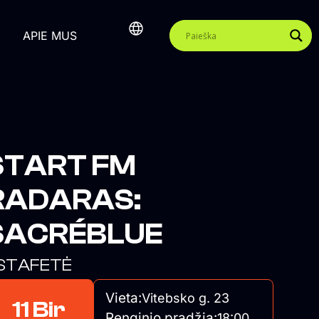
APIE MUS
START FM
RADARAS:
SACRÉBLUE
STAFETĖ
Vieta:
Vitebsko g. 23
11 Bir
Renginio pradžia:
18:00