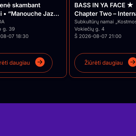
ienė skambant
BASS IN YA FACE ★
ui • “Manouche Jazz
Chapter Two – Intern
DA
Series ★ Vilnius/Lith
Subkultūrų namai „Kostmo
o g. 39
Vokiečių g. 4
08-07 18:30
Š 2026-08-07 21:00
rėti daugiau
Žiūrėti daugiau