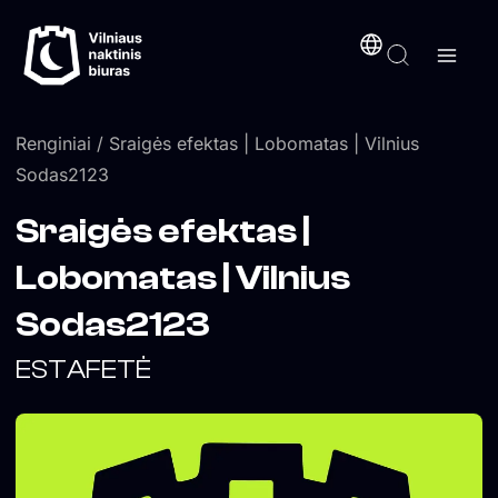
Pereiti
turinį
prie
turinio
Renginiai
/ Sraigės efektas | Lobomatas | Vilnius
Sodas2123
Sraigės efektas |
Lobomatas | Vilnius
Sodas2123
ESTAFETĖ