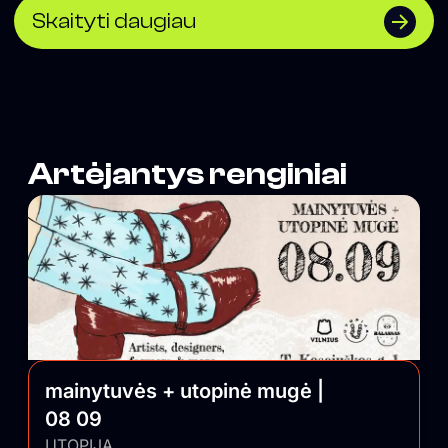
the evenings it hosts a diverse programme of events
Skaityti daugiau
two to three times a week, ranging from parties and
concerts to discussions and book launches.</span>
Artėjantys renginiai
mainytuvės + utopinė mugė |
08 09
UTOPIJA