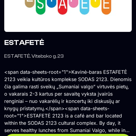
ESTAFETĖ
ESTAFETĖ. Vitebsko g. 23
<span data-sheets-root="1">Kavinė-baras ESTAFETĖ
2123 veikia kultūros komplekse SODAS 2123. Dienomis
čia galima rasti sveikų „Sumaniai valgo“ virtuvės pietų,
o vakarais 2-3 kartus per savaitę vyksta įvairūs
renginiai – nuo vakarėlių ir koncertų iki diskusijų ar
knygų pristatymų.</span><span data-sheets-
root="1">ESTAFETĖ 2123 is a café and bar located
within the SODAS 2123 cultural complex. By day, it
serves healthy lunches from Sumaniai Valgo, while in