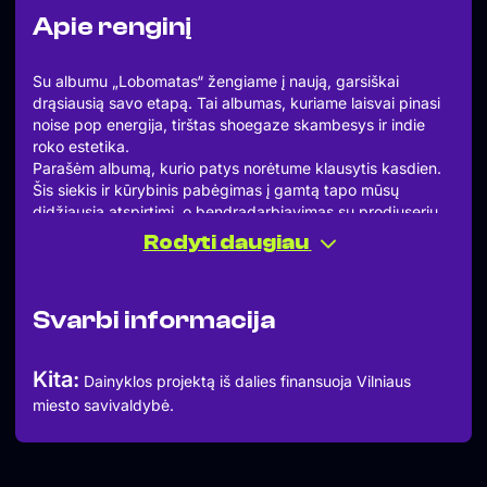
Apie renginį
Su albumu „Lobomatas“ žengiame į naują, garsiškai
drąsiausią savo etapą. Tai albumas, kuriame laisvai pinasi
noise pop energija, tirštas shoegaze skambesys ir indie
roko estetika.
Parašėm albumą, kurio patys norėtume klausytis kasdien.
Šis siekis ir kūrybinis pabėgimas į gamtą tapo mūsų
didžiausia atspirtimi, o bendradarbiavimas su prodiuseriu
Snorre Bergerud bei menininke Juste Urbonavičiūte leido
Rodyti daugiau
sukurti daugiasluoksnį, melodingą ir garsiškai provokuojantį
pasaulį.
Patirkite „Lobomatą“ gyvai. Susitikime ten, kur 2000-ųjų
Svarbi informacija
nostalgija virsta rytojaus garsu.
Bandcamp: https://sraigesefektas.bandcamp.com/
Instagram:https://www.instagram.com/sraiges_efektas/
Kita:
Dainyklos projektą iš dalies finansuoja Vilniaus
Youtube:https://www.youtube.com/c/sraigesefektas
miesto savivaldybė.
Facebook:https://www.facebook.com/sraigesefektas/
Muzikinę vakaro programą atidarys nuostabus kūrėjas bei
geras grupės bičiulis dominykas niaura. Šio Vilniaus
elektroninės muzikos kūrėjo pasirodymas žada intymų ir