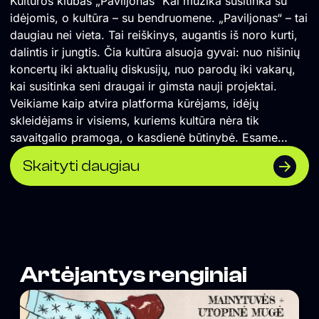
Kultūros klubas „Paviljonas“ Kai muzika susitinka su
idėjomis, o kultūra – su bendruomene. „Paviljonas“ – tai
daugiau nei vieta. Tai reiškinys, augantis iš noro kurti,
dalintis ir jungtis. Čia kultūra alsuoja gyvai: nuo nišinių
koncertų iki aktualių diskusijų, nuo parodų iki vakarų,
kai susitinka seni draugai ir gimsta nauji projektai.
Veikiame kaip atvira platforma kūrėjams, idėjų
skleidėjams ir visiems, kuriems kultūra nėra tik
savaitgalio pramoga, o kasdienė būtinybė. Esame
Vilniaus širdyje, bet žvelgiame plačiai – į šiuolaikinę
Skaityti daugiau
sceną, į ateities formas, į bendruomenę, kuri kuria
kartu. Ką veikiame? – Rengiame gyvos muzikos
koncertus, poezijos skaitymus, performansus, kino
peržiūras. – Bendradarbiaujame su menininkais,
dizaineriais, aktyvistais ir mąstytojais. – Kuriame erdvę
pokalbiams, bendrystei ir netikėtiems susitikimams. –
Artėjantys renginiai
Mylime kultūrą – ir ja dalijamės. Jei „Paviljonas“ būtų
daina – tai būtų ta, kuri skamba dar ilgai po to, kai ji
nutilo.