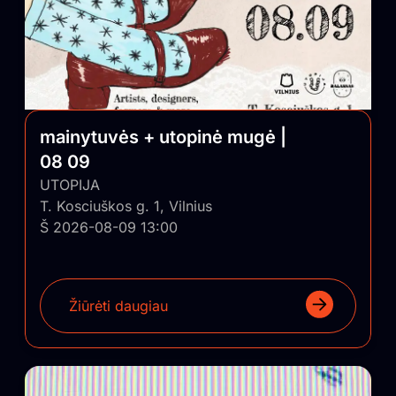
mainytuvės + utopinė mugė |
08 09
UTOPIJA
T. Kosciuškos g. 1, Vilnius
Š 2026-08-09 13:00
Žiūrėti daugiau