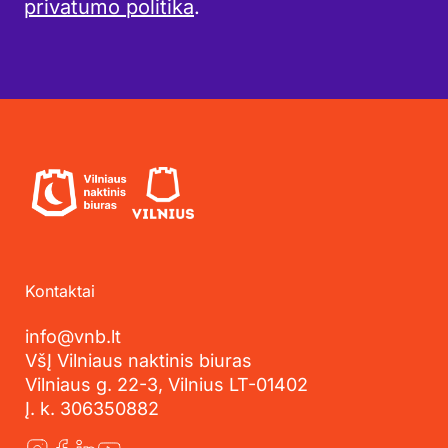
privatumo politika
.
Kontaktai
info@vnb.lt
VšĮ Vilniaus naktinis biuras
Vilniaus g. 22-3, Vilnius LT-01402
Į. k. 306350882