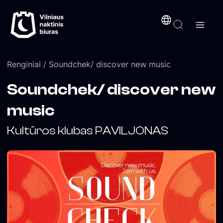
Pereiti
turinį
prie
turinio
Renginiai
/ Soundchek/ discover new music
Soundchek/ discover new
music
Kultūros klubas PAVILJONAS