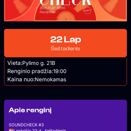
22 Lap
Šeštadienis
Vieta:
Pylimo g. 21B
Renginio pradžia:
19:00
Kaina nuo:
Nemokamas
Apie renginį
SOUNDCHECK #3
Lapkričio 22 d., šeštadienis