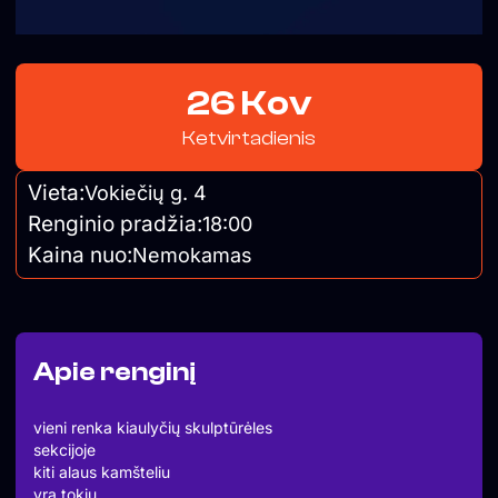
26 Kov
Ketvirtadienis
Vieta:
Vokiečių g. 4
Renginio pradžia:
18:00
Kaina nuo:
Nemokamas
Apie renginį
vieni renka kiaulyčių skulptūrėles
sekcijoje
kiti alaus kamšteliu
yra tokių