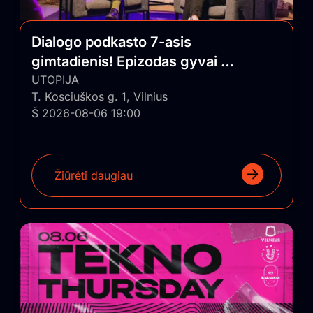
Dialogo podkasto 7-asis
gimtadienis! Epizodas gyvai su
auditorija
UTOPIJA
T. Kosciuškos g. 1, Vilnius
Š 2026-08-06 19:00
Žiūrėti daugiau