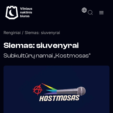
Pereiti
turinį
prie
turinio
Renginiai
/ Slemas: siuvenyrai
Slemas: siuvenyrai
Subkultūrų namai „Kostmosas“