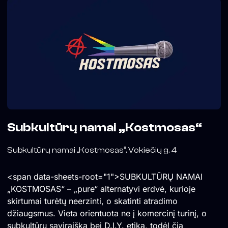
Subkultūrų namai „Kostmosas“
Subkultūrų namai „Kostmosas“. Vokiečių g. 4
<span data-sheets-root="1">SUBKULTŪRŲ NAMAI
„KOSTMOSAS“ – „pure“ alternatyvi erdvė, kurioje
skirtumai turėtų neerzinti, o skatinti atradimo
džiaugsmus. Vieta orientuota ne į komercinį turinį, o
subkultūrų saviraišką bei D.I.Y. etiką, todėl čia