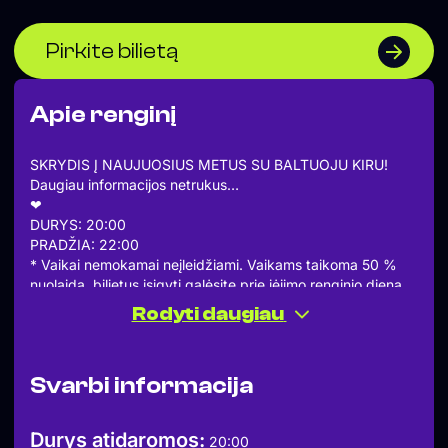
Pirkite bilietą
Apie renginį
SKRYDIS Į NAUJUOSIUS METUS SU BALTUOJU KIRU!
Daugiau informacijos netrukus…
❤︎
DURYS: 20:00
PRADŽIA: 22:00
* Vaikai nemokamai neįleidžiami. Vaikams taikoma 50 %
nuolaida, bilietus įsigyti galėsite prie įėjimo renginio dieną.
Daugiau informacijos: www.tamstaclub.lt
Rodyti daugiau
❤︎
„Dainyklos projektą iš dalies finansuoja Vilniaus miesto
savivaldybė“
Svarbi informacija
Durys atidaromos:
20:00