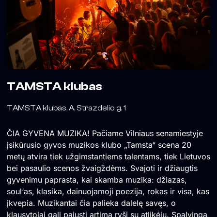
TAMSTA klubas
TAMSTA klubas. A. Strazdelio g. 1
ČIA GYVENA MUZIKA! Pačiame Vilniaus senamiestyje
įsikūrusio gyvos muzikos klubo „Tamsta“ scena 20
metų atvira tiek užgimstantiems talentams, tiek Lietuvos
bei pasaulio scenos žvaigždėms. Svajoti ir džiaugtis
gyvenimu paprasta, kai skamba muzika: džiazas,
soul‘as, klasika, dainuojamoji poezija, rokas ir visa, kas
įkvepia. Muzikantai čia palieka dalelę savęs, o
klausytojai gali pajusti artimą ryšį su atlikėju. Spalvingą