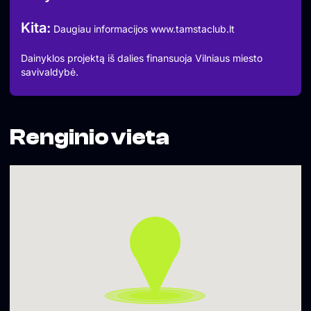
Kita:
Daugiau informacijos www.tamstaclub.lt
Dainyklos projektą iš dalies finansuoja Vilniaus miesto
savivaldybė.
Renginio vieta