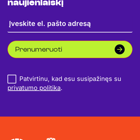
naujienlaiškį
Prenumeruoti
Patvirtinu, kad esu susipažinęs su
privatumo politika
.