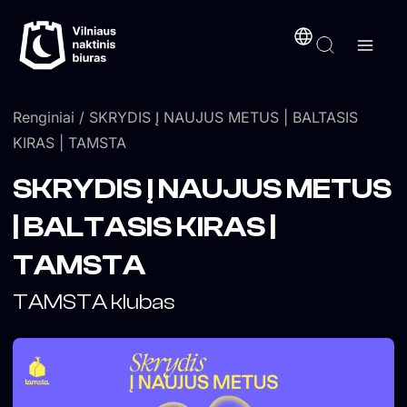
Pereiti
turinį
prie
turinio
Renginiai
/ SKRYDIS Į NAUJUS METUS | BALTASIS
KIRAS | TAMSTA
SKRYDIS Į NAUJUS METUS
| BALTASIS KIRAS |
TAMSTA
TAMSTA klubas