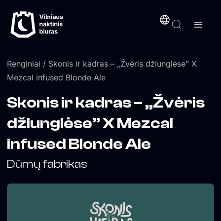
Pereiti
turinį
prie
turinio
Renginiai
/ Skonis ir kadras – „Žvėris džiunglėse” X
Mezcal infused Blonde Ale
Skonis ir kadras – „Žvėris
džiunglėse” X Mezcal
infused Blonde Ale
Dūmų fabrikas