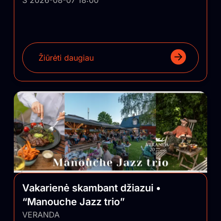
Žiūrėti daugiau
Vakarienė skambant džiazui •
“Manouche Jazz trio”
VERANDA