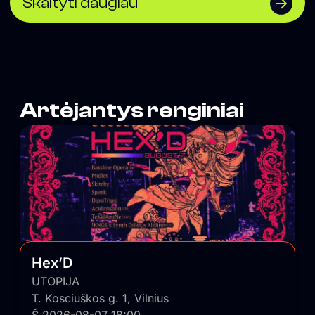
Skaityti daugiau
Artėjantys renginiai
Hex’D
UTOPIJA
T. Kosciuškos g. 1, Vilnius
Š 2026-08-07 18:00