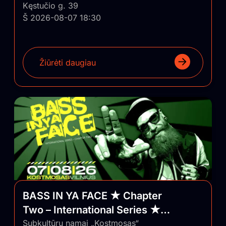
Kęstučio g. 39
Š 2026-08-07 18:30
Žiūrėti daugiau
BASS IN YA FACE ★ Chapter
Two – International Series ★
Vilnius/Lithuania
Subkultūrų namai „Kostmosas“