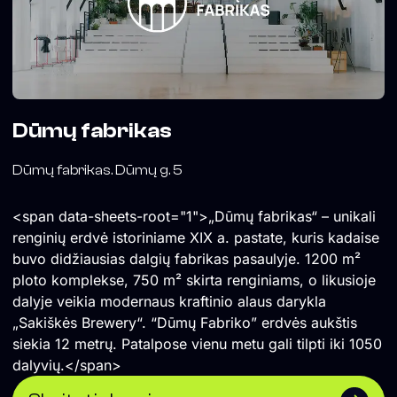
Dūmų fabrikas
Dūmų fabrikas. Dūmų g. 5
<span data-sheets-root="1">„Dūmų fabrikas“ – unikali
renginių erdvė istoriniame XIX a. pastate, kuris kadaise
buvo didžiausias dalgių fabrikas pasaulyje. 1200 m²
ploto komplekse, 750 m² skirta renginiams, o likusioje
dalyje veikia modernaus kraftinio alaus darykla
„Sakiškės Brewery“. “Dūmų Fabriko” erdvės aukštis
siekia 12 metrų. Patalpose vienu metu gali tilpti iki 1050
dalyvių.</span>