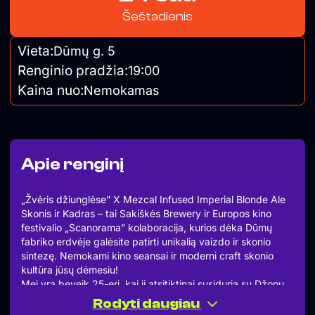
Šeštadienis
Vieta:
Dūmų g. 5
Renginio pradžia:
19:00
Kaina nuo:
Nemokamas
Apie renginį
„Žvėris džiunglėse” X Mezcal Infused Imperial Blonde Ale
Skonis ir Kadras – tai Sakiškės Brewery ir Europos kino
festivalio „Scanorama” kolaboracija, kurios dėka Dūmų
fabriko erdvėje galėsite patirti unikalią vaizdo ir skonio
sintezę. Nemokami kino seansai ir moderni craft skonio
kultūra jūsų dėmesiu!
Mei yra beveik 25-eri, kai ji atsitiktinai susiduria su Džonu.
Vargu ar būtų galima sugalvoti labiau nepanašius žmones,
Rodyti daugiau
tačiau juos sieja prieš dešimtmetį pasidalytos paslapties