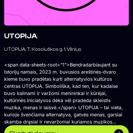
UTOPIJA
UTOPIJA. T. Kosciuškos g. 1, Vilnius
<span data-sheets-root="1">Bendradarbiaujant su
Istorijų namais, 2023 m. buvusios areštinės-dvaro
kieme buvo pradėtas kurti alternatyvios kultūros
centras UTOPIJA. Simboliška, kad ten, kur kadaise
buvo kalinami ir varžomi menininkai ir kūrėjai,
kultūrinės iniciatyvos dėka vėl pradeda skleistis
muzika, menas ir laisvė.</span> UTOPIJA – tai vieta,
kurioje švenčiama alternatyva, gatvės menas, garsiai
skamba drąsiai ir nevaržomai kuriamos muzikos
koncertai ir vakarėliai. Čia renkasi vilniečiai ir miesto