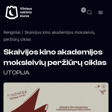
Pereiti
turinį
prie
turinio
Renginiai
/ Skalvijos kino akademijos moksleivių
peržiūrų ciklas
Skalvijos kino akademijos
moksleivių peržiūrų ciklas
UTOPIJA