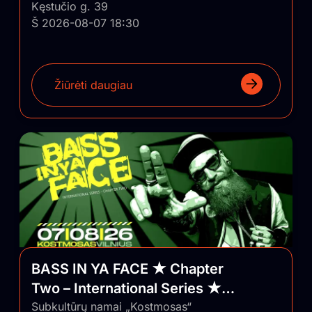
Kęstučio g. 39
Š 2026-08-07 18:30
Žiūrėti daugiau
BASS IN YA FACE ★ Chapter
Two – International Series ★
Vilnius/Lithuania
Subkultūrų namai „Kostmosas“