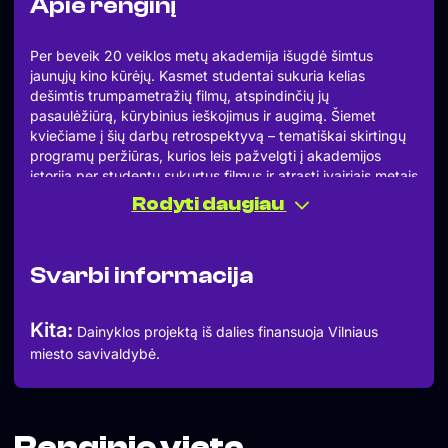
Apie renginį
Per beveik 20 veiklos metų akademija išugdė šimtus
jaunųjų kino kūrėjų. Kasmet studentai sukuria kelias
dešimtis trumpametražių filmų, atspindinčių jų
pasaulėžiūrą, kūrybinius ieškojimus ir augimą. Šiemet
kviečiame į šių darbų retrospektyvą – tematiškai skirtingų
programų peržiūras, kurios leis pažvelgti į akademijos
istoriją per studentų sukurtus filmus ir atrasti įvairiais metais
gimusias idėjas, pamatyti kartų skirtumus bei sąlyčio
Rodyti daugiau
taškus.
Filmų peržiūros vyks alternatyvios kultūros erdvėje
„Utopija“. Kiekvieną vasaros mėnesį čia bus surengtos trys
Svarbi informacija
nemokamos trumpametražių filmų peržiūros. Po kiekvienos
iš jų vyks diskusija su programoje pristatomų filmų kūrėjais.
Į peržiūras kviečiame visus, kuriems yra įdomus jaunų
Kita:
Dainyklos projektą iš dalies finansuoja Vilniaus
žmonių kuriamas kinas! Filmai bus rodomi su lietuviškais ir
miesto savivaldybė.
angliškais subtitrais.
Peržiūrų ciklas prasidės birželio 15 d. 20:30 val. programa
„𝐕𝐢𝐥𝐧𝐢𝐚𝐮𝐬 𝐩𝐨𝐭𝐫𝐞𝐭𝐚𝐢“. Šios programos filmus atrinko „Skalvijos“
kino centro kasininkas-administratorius ir filosofijos
studentas Laurynas Grikštas. Po peržiūros jis taip pat