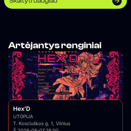
Skaityti daugiau
svečiai, savo vietą atranda įvairios miesto
bendruomenės. UTOPIJA palaiko maištingą miesto
pulsą ir savo nešlifuotumu išlygina balansą tarp
išblizgintos Vilniaus pusės.
Artėjantys renginiai
Hex’D
UTOPIJA
T. Kosciuškos g. 1, Vilnius
Š 2026-08-07 18:00