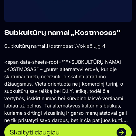
Subkultūrų namai „Kostmosas“
Subkultūrų namai „Kostmosas“. Vokiečių g. 4
<span data-sheets-root="1">SUBKULTŪRŲ NAMAI
„KOSTMOSAS“ – „pure“ alternatyvi erdvė, kurioje
skirtumai turėtų neerzinti, o skatinti atradimo
džiaugsmus. Vieta orientuota ne į komercinį turinį, o
subkultūrų saviraišką bei D.I.Y. etiką, todėl čia
vertybės, išskirtinumas bei kūrybinė laisvė vertinami
labiau už pelnus. Tai alternatyvus kultūrinis butikas,
kuriame skirtingi vizualinių ir garso menų atstovai gali
ne tik pristatyti savo darbus, bet ir čia pat juos kurti.
</span> Formuojame erdvę, kurioje naktinė kultūra
Skaityti daugiau
suvokiama ne vien kaip pramoga, o labiau kaip