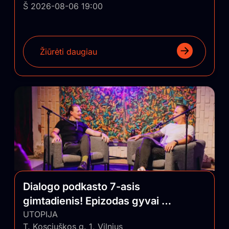
Š 2026-08-06 19:00
Žiūrėti daugiau
Dialogo podkasto 7-asis
gimtadienis! Epizodas gyvai su
auditorija
UTOPIJA
T. Kosciuškos g. 1, Vilnius