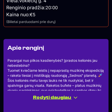
Vieta:
Vokiečių g. 4
Renginio pradžia:
20:00
Kaina nuo:
€5
(Bilietai parduodami prie durų)
Apie renginį
Pavargai nuo pilkos kasdienybės? Įprastos kelionės jau
nebestebina?
Tuomet kviečiame leistis į nepaprastą muzikinę ekspediciją
– raketa tiesiai į mistiškąją raudonąją „Sednos“ planetą.
Šios kelionės metu tavęs lauks ne tik nuotykiai, bet ir
spalvinga garsų visata. Raketos bufete – platus muzikinių
skonių pasirinkimas: nuo psichodelikos ir sambos ritmų iki
surf rock bei pop rock bangų.
Rodyti daugiau
Įlipimas į raketą nuo 20:00val
Pakilimas – gegužės 22 dieną, 20:30 val.
Pasiimk draugus, gerą nuotaiką ir pasiruošk