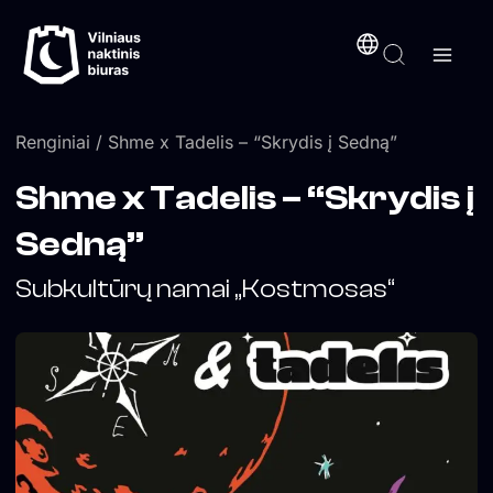
Pereiti
turinį
prie
turinio
Renginiai
/ Shme x Tadelis – “Skrydis į Sedną”
Shme x Tadelis – “Skrydis į
Sedną”
Subkultūrų namai „Kostmosas“