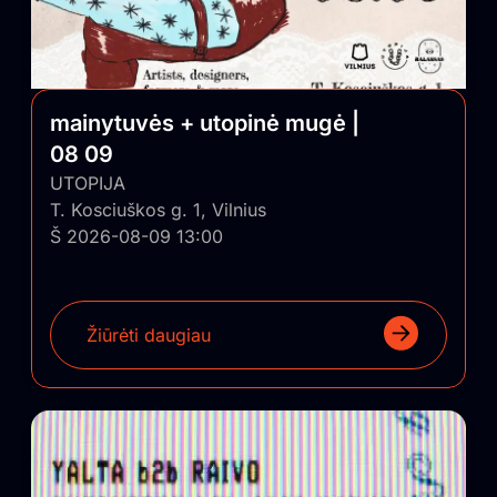
mainytuvės + utopinė mugė |
08 09
UTOPIJA
T. Kosciuškos g. 1, Vilnius
Š 2026-08-09 13:00
Žiūrėti daugiau