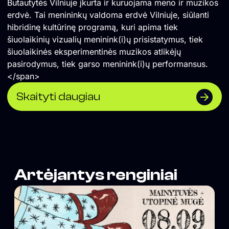
Butautytės Vilniuje įkurta ir kuruojama meno ir muzikos
erdvė. Tai menininkų valdoma erdvė Vilniuje, siūlanti
hibridinę kultūrinę programą, kuri apima tiek
šiuolaikinių vizualių meninink(i)ų prisistatymus, tiek
šiuolaikinės eksperimentinės muzikos atlikėjų
pasirodymus, tiek garso meninink(i)ų performansus.
</span>
Skaityti daugiau
Artėjantys renginiai