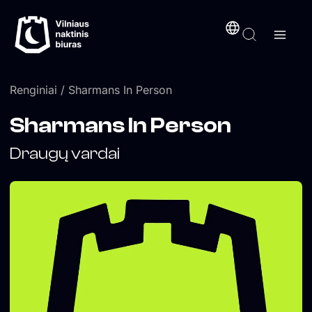
Pereiti
turinį
prie
turinio
Renginiai
/ Sharmans In Person
Sharmans In Person
Draugų vardai