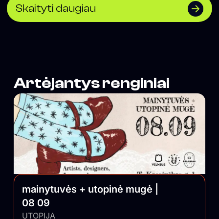
the evenings it hosts a diverse programme of events
Skaityti daugiau
two to three times a week, ranging from parties and
concerts to discussions and book launches.</span>
Artėjantys renginiai
mainytuvės + utopinė mugė |
08 09
UTOPIJA