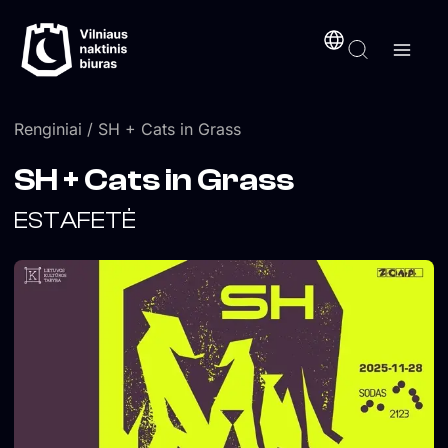
Pereiti
turinį
prie
turinio
Renginiai
/ SH + Cats in Grass
SH + Cats in Grass
ESTAFETĖ