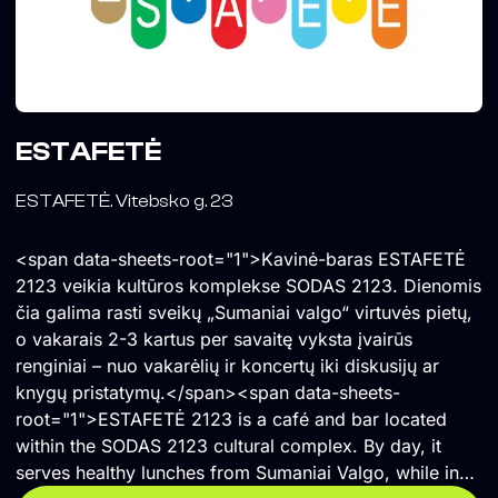
ESTAFETĖ
ESTAFETĖ. Vitebsko g. 23
<span data-sheets-root="1">Kavinė-baras ESTAFETĖ
2123 veikia kultūros komplekse SODAS 2123. Dienomis
čia galima rasti sveikų „Sumaniai valgo“ virtuvės pietų,
o vakarais 2-3 kartus per savaitę vyksta įvairūs
renginiai – nuo vakarėlių ir koncertų iki diskusijų ar
knygų pristatymų.</span><span data-sheets-
root="1">ESTAFETĖ 2123 is a café and bar located
within the SODAS 2123 cultural complex. By day, it
serves healthy lunches from Sumaniai Valgo, while in