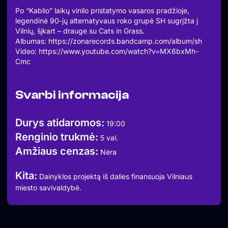
Po “Kablio” laikų vinilo pristatymo vasaros pradžioje,
legendinė 90-jų alternatyvaus roko grupė SH sugrįžta į
Vilnių, šįkart – drauge su Cats in Grass.
Albumas: https://zonarecords.bandcamp.com/album/sh
Video: https://www.youtube.com/watch?v=MX6bxMh-
Cmc
Svarbi informacija
Durys atidaromos:
19:00
Renginio trukmė:
5 val.
Amžiaus cenzas:
Nėra
Kita:
Dainyklos projektą iš dalies finansuoja Vilniaus
miesto savivaldybė.