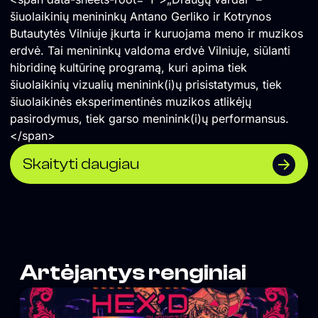
šiuolaikinių menininkų Antano Gerliko ir Kotrynos
Butautytės Vilniuje įkurta ir kuruojama meno ir muzikos
erdvė. Tai menininkų valdoma erdvė Vilniuje, siūlanti
hibridinę kultūrinę programą, kuri apima tiek
šiuolaikinių vizualių meninink(i)ų prisistatymus, tiek
šiuolaikinės eksperimentinės muzikos atlikėjų
pasirodymus, tiek garso meninink(i)ų performansus.
</span>
Skaityti daugiau
Artėjantys renginiai