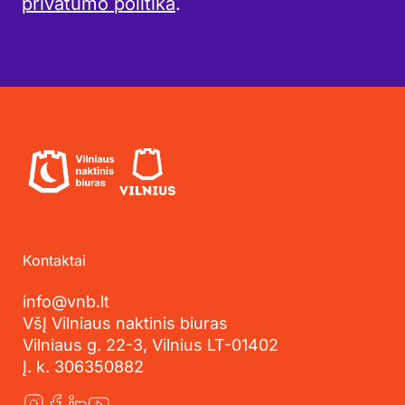
privatumo politika
.
Kontaktai
info@vnb.lt
VšĮ Vilniaus naktinis biuras
Vilniaus g. 22-3, Vilnius LT-01402
Į. k. 306350882