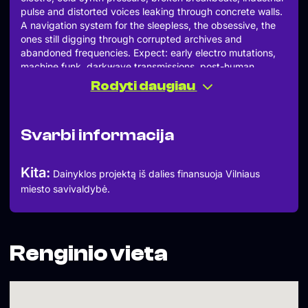
pulse and distorted voices leaking through concrete walls.
A navigation system for the sleepless, the obsessive, the
ones still digging through corrupted archives and
abandoned frequencies. Expect: early electro mutations,
machine funk, darkwave transmissions, post-human
romance, razor sharp drums and hidden frequencies from
Rodyti daugiau
beneath the city.
Expect:
early electro mutations, machine funk, darkwave
Svarbi informacija
transmissions, post-human romance, razor sharp drums
and hidden frequencies from beneath the city.
Kita:
Dainyklos projektą iš dalies finansuoja Vilniaus
miesto savivaldybė.
Renginio vieta