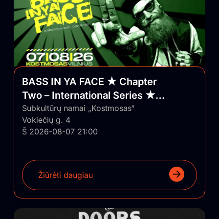
BASS IN YA FACE ★ Chapter
Two – International Series ★
Vilnius/Lithuania
Subkultūrų namai „Kostmosas“
Vokiečių g. 4
Š 2026-08-07 21:00
Žiūrėti daugiau