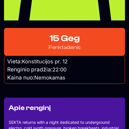
15 Geg
Penktadienis
Vieta:
Konstitucijos pr. 12
Renginio pradžia:
22:00
Kaina nuo:
Nemokamas
Apie renginį
SEKTA returns with a night dedicated to underground
electro, cold synth pressure, broken breakbeats, industrial