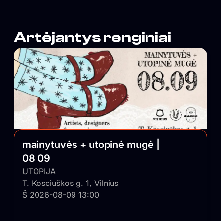
Artėjantys renginiai
mainytuvės + utopinė mugė |
08 09
UTOPIJA
T. Kosciuškos g. 1, Vilnius
Š 2026-08-09 13:00