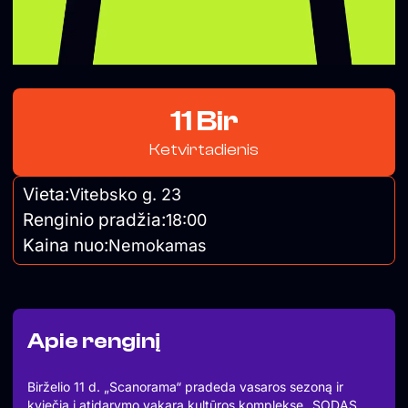
11 Bir
Ketvirtadienis
Vieta:
Vitebsko g. 23
Renginio pradžia:
18:00
Kaina nuo:
Nemokamas
Apie renginį
Birželio 11 d. „Scanorama“ pradeda vasaros sezoną ir
kviečia į atidarymo vakarą kultūros komplekse „SODAS