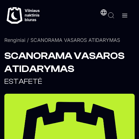
Pereiti
turinį
prie
turinio
Renginiai
/ SCANORAMA VASAROS ATIDARYMAS
SCANORAMA VASAROS
ATIDARYMAS
ESTAFETĖ