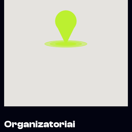
21:00 grupės „SACRÉBLUE“ pasirodymas
Renginys nemokamas.
Grupės „SACRÉBLUE“ pasirodymas ir pokalbis nuo 21 val.
bus tiesiogiai transliuojami per „START FM“ – 94,2 MHz
Vilniuje.
Projektą iš dalies finansuoja Lietuvos kino centras. Renginio
partneriai „START FM“, „SODAS 2123“ ir „Estafetė 2123“.
Organizatoriai