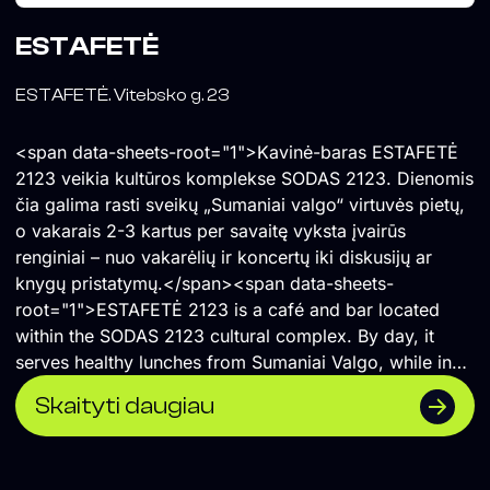
ESTAFETĖ
ESTAFETĖ. Vitebsko g. 23
<span data-sheets-root="1">Kavinė-baras ESTAFETĖ
2123 veikia kultūros komplekse SODAS 2123. Dienomis
čia galima rasti sveikų „Sumaniai valgo“ virtuvės pietų,
o vakarais 2-3 kartus per savaitę vyksta įvairūs
renginiai – nuo vakarėlių ir koncertų iki diskusijų ar
knygų pristatymų.</span><span data-sheets-
root="1">ESTAFETĖ 2123 is a café and bar located
within the SODAS 2123 cultural complex. By day, it
serves healthy lunches from Sumaniai Valgo, while in
the evenings it hosts a diverse programme of events
Skaityti daugiau
two to three times a week, ranging from parties and
concerts to discussions and book launches.</span>