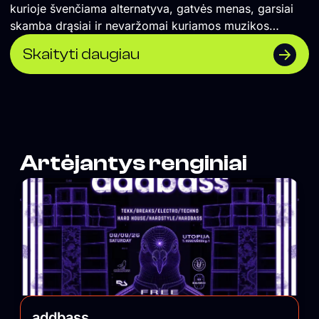
kurioje švenčiama alternatyva, gatvės menas, garsiai
skamba drąsiai ir nevaržomai kuriamos muzikos
koncertai ir vakarėliai. Čia renkasi vilniečiai ir miesto
Skaityti daugiau
svečiai, savo vietą atranda įvairios miesto
bendruomenės. UTOPIJA palaiko maištingą miesto
pulsą ir savo nešlifuotumu išlygina balansą tarp
išblizgintos Vilniaus pusės.
Artėjantys renginiai
addbass