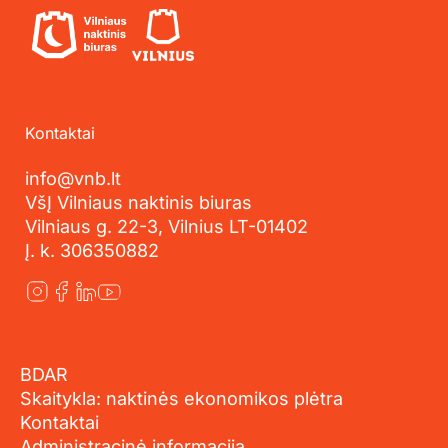
Kontaktai
info@vnb.lt
VšĮ Vilniaus naktinis biuras
Vilniaus g. 22-3, Vilnius LT-01402
Į. k. 306350882
BDAR
Skaitykla: naktinės ekonomikos plėtra
Kontaktai
Administracinė informacija