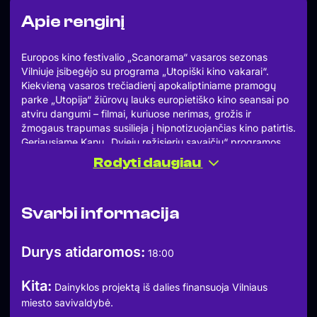
Apie renginį
Europos kino festivalio „Scanorama“ vasaros sezonas
Vilniuje įsibegėjo su programa „Utopiški kino vakarai“.
Kiekvieną vasaros trečiadienį apokaliptiniame pramogų
parke „Utopija“ žiūrovų lauks europietiško kino seansai po
atviru dangumi – filmai, kuriuose nerimas, grožis ir
žmogaus trapumas susilieja į hipnotizuojančias kino patirtis.
Geriausiame Kanų „Dviejų režisierių savaičių“ programos
filme režisierė Mia Hansen-Løve švelniais potėpiais kuria
Rodyti daugiau
daugiasluoksnį ir elegantišką portretą moters, sugebančios
kasdienybės sūkuryje rasti drąsos vėl atsiduoti meilei.
Nuostabioji Léa Seydoux jame vaidina laisvai samdomą
Svarbi informacija
vertėją Sandrą. Ji yra dėmesinga vieniša motina, kantriai
besirūpinanti sergančiu tėvu, pamažu prarandančiu
savarankiškumą. Visa galva panirusi į rūpesčius, Sandra
Durys atidaromos:
18:00
jau susitaikė, kad meilės gyvenimas liko tik jos
prisiminimuose. Kol vieną gražų rytą susiduria su senu
Kita:
draugu Klementu. Jis vedęs ir turi sūnų. Ji žino, kad
Dainyklos projektą iš dalies finansuoja Vilniaus
atsakinga elgtis kitaip. Tačiau daug didesnė jėga juos
miesto savivaldybė.
traukia vieną prie kito. Tai prancūziškai subtilus ir