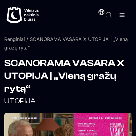
Pereiti
turinį
prie
turinio
Renginiai
/ SCANORAMA VASARA X UTOPIJA | „Vieną
gražų rytą“
SCANORAMA VASARA X
UTOPIJA | „Vieną gražų
rytą“
UTOPIJA