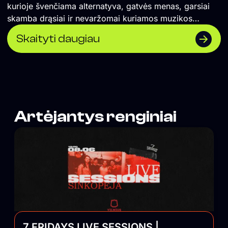
kurioje švenčiama alternatyva, gatvės menas, garsiai
skamba drąsiai ir nevaržomai kuriamos muzikos
koncertai ir vakarėliai. Čia renkasi vilniečiai ir miesto
Skaityti daugiau
svečiai, savo vietą atranda įvairios miesto
bendruomenės. UTOPIJA palaiko maištingą miesto
pulsą ir savo nešlifuotumu išlygina balansą tarp
išblizgintos Vilniaus pusės.
Artėjantys renginiai
7 FRIDAYS LIVE SESSIONS |