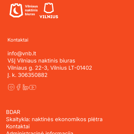
Kontaktai
info@vnb.lt
VšĮ Vilniaus naktinis biuras
Vilniaus g. 22-3, Vilnius LT-01402
Į. k. 306350882
BDAR
Skaitykla: naktinės ekonomikos plėtra
Kontaktai
Administracinė informacija