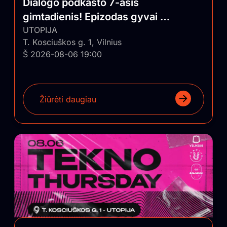
Dialogo podkasto 7-asis
gimtadienis! Epizodas gyvai su
auditorija
UTOPIJA
T. Kosciuškos g. 1, Vilnius
Š 2026-08-06 19:00
Žiūrėti daugiau