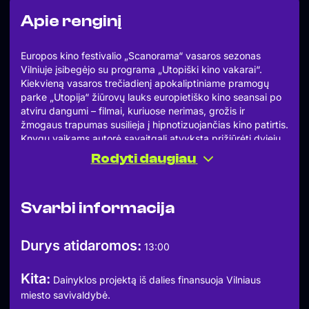
Apie renginį
Europos kino festivalio „Scanorama“ vasaros sezonas
Vilniuje įsibegėjo su programa „Utopiški kino vakarai“.
Kiekvieną vasaros trečiadienį apokaliptiniame pramogų
parke „Utopija“ žiūrovų lauks europietiško kino seansai po
atviru dangumi – filmai, kuriuose nerimas, grožis ir
žmogaus trapumas susilieja į hipnotizuojančias kino patirtis.
Knygų vaikams autorė savaitgalį atvyksta prižiūrėti dviejų
mažamečių draugės dukrų, bet yra pavargusi po ilgos
Rodyti daugiau
darbingos nakties ir greitai užmiega. Neprižiūrimos
mergaitės iškart patenka į bėdą – stebuklingų būdu
patenka į auklėtojos išgalvotų kūrinių pasaulį. Ten Karmena
Svarbi informacija
ir Džiuljeta susivienija su dangaus žvaigžde Selma ir kartu
pabėga nuo piktojo karalystės mero ir jo tarnų. Trijulė
supranta turinti ieškoti didžiojo burtininko Siroko. Jo
Durys atidaromos:
13:00
nuotaika kartais būna tiesiog audringa, bet jis vienas žino,
kaip grąžinti mergaites namo.
Kita:
Birželio 21 d., 13 val.
Dainyklos projektą iš dalies finansuoja Vilniaus
„Sirokas ir vėjų karalystė“, rež. Benoît Chieux
miesto savivaldybė.
1 val. 16 min. | Animacinis, Nuotykių, Visai šeimai | V – visai