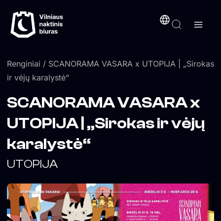
Pereiti
turinį
prie
turinio
Renginiai
/ SCANORAMA VASARA x UTOPIJA | „Sirokas
ir vėjų karalystė“
SCANORAMA VASARA x
UTOPIJA | „Sirokas ir vėjų
karalystė“
UTOPIJA