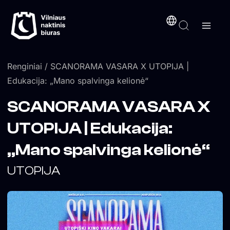
Pereiti
turinį
prie
turinio
Renginiai
/ SCANORAMA VASARA X UTOPIJA |
Edukacija: „Mano spalvinga kelionė“
SCANORAMA VASARA X
UTOPIJA | Edukacija:
„Mano spalvinga kelionė“
UTOPIJA