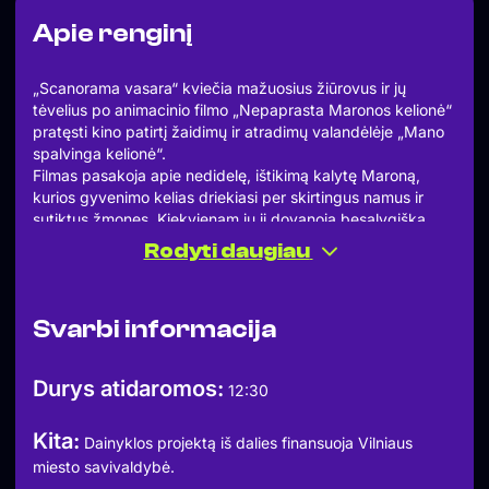
Apie renginį
„Scanorama vasara“ kviečia mažuosius žiūrovus ir jų
tėvelius po animacinio filmo „Nepaprasta Maronos kelionė“
pratęsti kino patirtį žaidimų ir atradimų valandėlėje „Mano
spalvinga kelionė“.
Filmas pasakoja apie nedidelę, ištikimą kalytę Maroną,
kurios gyvenimo kelias driekiasi per skirtingus namus ir
sutiktus žmones. Kiekvienam jų ji dovanoja besąlygišką
meilę, o savo kelionės pabaigoje primena, kad laimė dažnai
Rodyti daugiau
slypi paprastuose dalykuose – artume, saugume ir
draugystėje.
Po seanso vaikai ir jų tėveliai bus kviečiami leistis į savąją
Svarbi informacija
spalvingą kelionę. Interaktyvių veiklų metu pažinsime save
ir savo svajones, atrasime naujų draugų, kalbėsimės apie
draugystę, atsakomybę, komandiškumą ir kitas svarbias
Durys atidaromos:
12:30
vertybes.
Edukaciją ves žaidimų, nuotykių ir draugystės entuziastai
Kita:
Adomas, Jonas ir Goda. Jie tiki, kad šventę visuomet
Dainyklos projektą iš dalies finansuoja Vilniaus
kuriame patys, o kiekvienas sutiktas žmogus gali tapti
miesto savivaldybė.
nuostabiu bendrakeleiviu. Todėl jų kuriamos edukacijos,