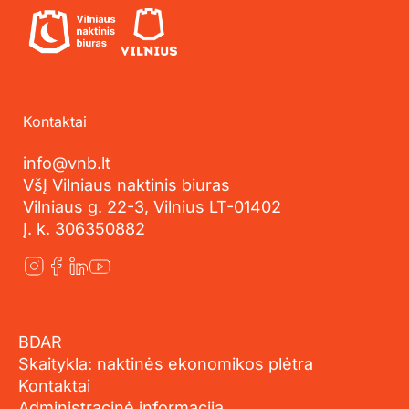
Kontaktai
info@vnb.lt
VšĮ Vilniaus naktinis biuras
Vilniaus g. 22-3, Vilnius LT-01402
Į. k. 306350882
BDAR
Skaitykla: naktinės ekonomikos plėtra
Kontaktai
Administracinė informacija