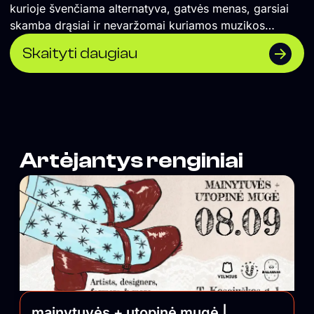
kurioje švenčiama alternatyva, gatvės menas, garsiai
skamba drąsiai ir nevaržomai kuriamos muzikos
koncertai ir vakarėliai. Čia renkasi vilniečiai ir miesto
Skaityti daugiau
svečiai, savo vietą atranda įvairios miesto
bendruomenės. UTOPIJA palaiko maištingą miesto
pulsą ir savo nešlifuotumu išlygina balansą tarp
išblizgintos Vilniaus pusės.
Artėjantys renginiai
mainytuvės + utopinė mugė |