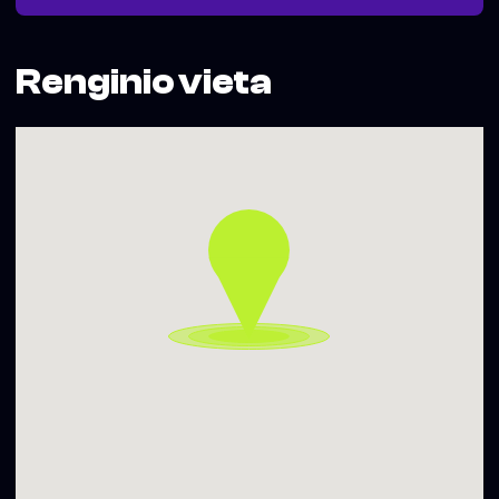
stovyklos ir patirtys kviečia mokytis, draugauti ir kiekvieną
dieną pasitikti kaip šventę.
Liepos 5 d.
Renginio vieta
13.00 val. – animacinio filmo „Nepaprasta Maronos kelionė“
peržiūra
14.30 val. – edukacija „Mano spalvinga kelionė“
„Utopija“, T. Kosciuškos g. 1, Vilnius
Renginys nemokamas.
Projektą „Scanoramos vasara“ iš dalies finansuoja Lietuvos
kino centras.