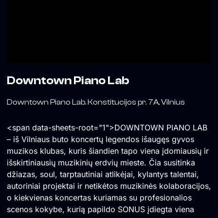
Downtown Piano Lab
Downtown Piano Lab. Konstitucijos pr. 7A, Vilnius
<span data-sheets-root="1">DOWNTOWN PIANO LAB
– iš Vilniaus buto koncertų legendos išaugęs gyvos
muzikos klubas, kuris šiandien tapo viena įdomiausių ir
išskirtiniausių muzikinių erdvių mieste. Čia susitinka
džiazas, soul, tarptautiniai atlikėjai, kylantys talentai,
autoriniai projektai ir netikėtos muzikinės kolaboracijos,
o kiekvienas koncertas kuriamas su profesionalios
scenos kokybe, kurią papildo SONUS įdiegta viena