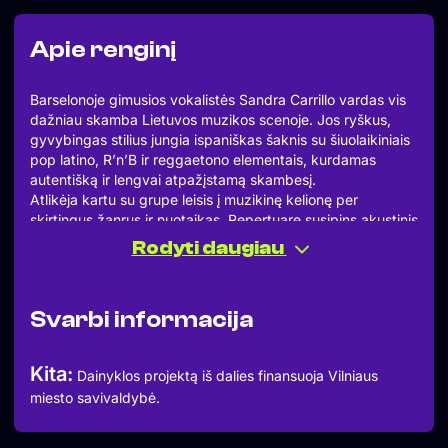
Apie renginį
Barselonoje gimusios vokalistės Sandra Carrillo vardas vis
dažniau skamba Lietuvos muzikos scenoje. Jos ryškus,
gyvybingas stilius jungia ispaniškas šaknis su šiuolaikiniais
pop latino, R’n’B ir reggaetono elementais, kurdamas
autentišką ir lengvai atpažįstamą skambesį.
Atlikėja kartu su grupe leisis į muzikinę kelionę per
skirtingus žanrus ir nuotaikas. Repertuare susipins akustinis
reggaetonas su džiazo atspalviais, jausmingi bolero ritmai,
Rodyti daugiau
šokio kupinos lotyniškos melodijos ir šiuolaikinė pop latino
estetika.
Koncerto programoje – kumbija, boleras, cha-cha-cha,
Svarbi informacija
bachata, samba, baladės, reggaetonas, R’n’B pop latino,
taip pat originalios Sandros Carrillo kompozicijos.
Scenoje:
Kita:
Dainyklos projektą iš dalies finansuoja Vilniaus
· Paulius Volkovas – gitara
miesto savivaldybė.
· Alvaro Hernandez – perkusija
· Viktoras Krasauskas – perkusija
· Denis Murasov – bosinė gitara