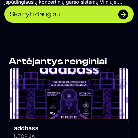
įspūdingiausių koncertinių garso sistemų Vilniuje.
</span>
Skaityti daugiau
Artėjantys renginiai
addbass
UTOPIJA