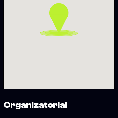
DJ MAMANIA
DOCTAH JAHNGLE
SKE
SUZUKE
02.26 Vinyl only Highest grade Rastastaday!
DAIMO
DOCTAH JAHNGLE
DR. X-RAY
MAILSAS
ZONTEEQUE
Rastadienis ir toliau lieka nemokamas ir atviras geriems
žmonėms!
Susitinkam Ketvirtadieniais Kostmose.
Organizatoriai