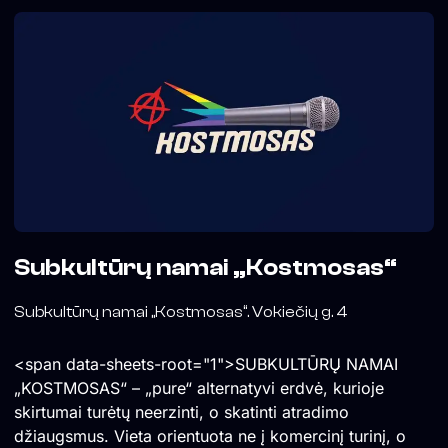
Subkultūrų namai „Kostmosas“
Subkultūrų namai „Kostmosas“. Vokiečių g. 4
<span data-sheets-root="1">SUBKULTŪRŲ NAMAI
„KOSTMOSAS“ – „pure“ alternatyvi erdvė, kurioje
skirtumai turėtų neerzinti, o skatinti atradimo
džiaugsmus. Vieta orientuota ne į komercinį turinį, o