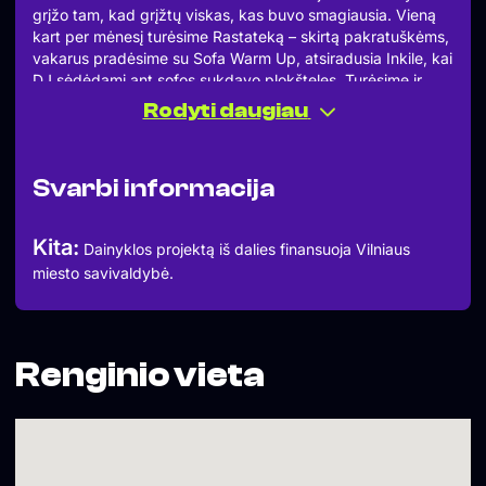
grįžo tam, kad grįžtų viskas, kas buvo smagiausia. Vieną
kart per mėnesį turėsime Rastateką – skirtą pakratuškėms,
vakarus pradėsime su Sofa Warm Up, atsiradusia Inkile, kai
DJ sėdėdami ant sofos sukdavo plokšteles. Turėsime ir
dieną skirtą išskirtinai plokštelių skambesiui. Laukia
Rodyti daugiau
linksmybės, žymėkis savo kalendorių!
02.05 Ragga-Jungle Special. The finest Selection from
2001 – 2015
Svarbi informacija
DOCTAH JAHNGLE
J-LIGHTA
JAHNGLIST BWOY
Kita:
Dainyklos projektą iš dalies finansuoja Vilniaus
ROOFNECK
miesto savivaldybė.
SOCLE
02.12 Emphobia Take Over. Kanapinės pre-party.
Rastateka Special!
KETAMINI
KIRTIS
Renginio vieta
PLAUMU
SHYZIKAS x XLENO
RAGGANAUTOJAS
02.19 Boss LVL Unlock.
BOSTON CRAB