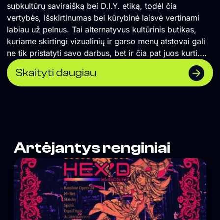
subkultūrų saviraišką bei D.I.Y. etiką, todėl čia
vertybės, išskirtinumas bei kūrybinė laisvė vertinami
labiau už pelnus. Tai alternatyvus kultūrinis butikas,
kuriame skirtingi vizualinių ir garso menų atstovai gali
ne tik pristatyti savo darbus, bet ir čia pat juos kurti.
</span> Formuojame erdvę, kurioje naktinė kultūra
Skaityti daugiau
suvokiama ne vien kaip pramoga, o labiau kaip
alternatyvios kultūros sklaidos židinys, socialinė jungtis
ir saviraiškos būdas. Orientuojamės į „non-mainstream“
žanrus, todėl lygiomis teisėmis čia vietą randa tiek
scenos profesionalai, tiek mažai žinomi pradedantys
kūrėjai. Siekiame, kad tuo, ką darome susidomėtų
Artėjantys renginiai
tiksliniai žmonės, todėl vieta neturi aiškiai matomos
vizualinės iškabos, o komunikacija remiasi
autentiškumu, tiesioginiu ryšiu su auditorija bei D.I.Y.
etika paremtu viešinimu „iš lūpų į lūpas“. Vienas iš
projekto tikslų – grąžinti turinio viršenybę prieš
vartojimą. Kitas tikslas – suburti bendruomenę, kurios
pagalba panašūs nekomerciniai projektai būtų