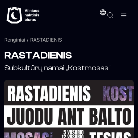
Pereiti
turinį
prie
turinio
Renginiai
/ RASTADIENIS
RASTADIENIS
Subkultūrų namai „Kostmosas“