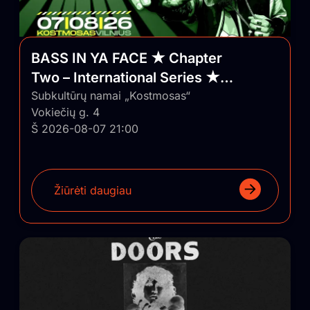
BASS IN YA FACE ★ Chapter
Two – International Series ★
Vilnius/Lithuania
Subkultūrų namai „Kostmosas“
Vokiečių g. 4
Š 2026-08-07 21:00
Žiūrėti daugiau