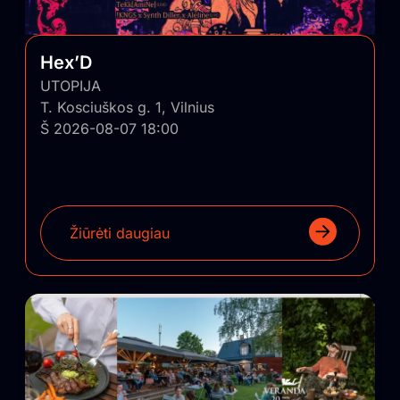
sugrąžinti ir įskiepyti į Lietuvos regionus.
Hex’D
UTOPIJA
T. Kosciuškos g. 1, Vilnius
Š 2026-08-07 18:00
Žiūrėti daugiau