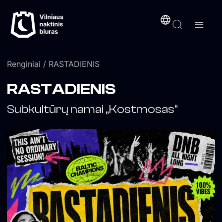
Pereiti
turinį
prie
turinio
Renginiai
/ RASTADIENIS
RASTADIENIS
Subkultūrų namai „Kostmosas“