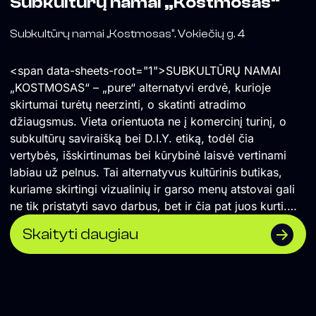
Subkultūrų namai „Kostmosas“
Subkultūrų namai „Kostmosas“. Vokiečių g. 4
<span data-sheets-root="1">SUBKULTŪRŲ NAMAI
„KOSTMOSAS“ – „pure“ alternatyvi erdvė, kurioje
skirtumai turėtų neerzinti, o skatinti atradimo
džiaugsmus. Vieta orientuota ne į komercinį turinį, o
subkultūrų saviraišką bei D.I.Y. etiką, todėl čia
vertybės, išskirtinumas bei kūrybinė laisvė vertinami
labiau už pelnus. Tai alternatyvus kultūrinis butikas,
kuriame skirtingi vizualinių ir garso menų atstovai gali
ne tik pristatyti savo darbus, bet ir čia pat juos kurti.
</span> Formuojame erdvę, kurioje naktinė kultūra
Skaityti daugiau
suvokiama ne vien kaip pramoga, o labiau kaip
alternatyvios kultūros sklaidos židinys, socialinė jungtis
ir saviraiškos būdas. Orientuojamės į „non-mainstream“
žanrus, todėl lygiomis teisėmis čia vietą randa tiek
scenos profesionalai, tiek mažai žinomi pradedantys