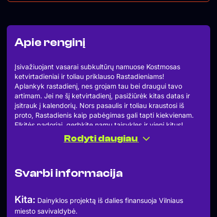
Apie renginį
Įsivažiuojant vasarai subkultūrų namuose Kostmosas
ketvirtadieniai ir toliau priklauso Rastadieniams!
Aplankyk rastadienį, nes grojam tau bei draugui tavo
artimam. Jei ne šį ketvirtadienį, pasižiūrėk kitas datas ir
įsitrauk į kalendorių. Nors pasaulis ir toliau kraustosi iš
proto, Rastadienis kaip pabėgimas gali tapti kiekvienam.
Elkitės padoriai, gerbkite namų taisykles ir vieni kitus!
06 11
Rodyti daugiau
20:00 atsidaro durys
Baltic Champions takeover: Corpus/ Doctah Jahngle/
Jahnglist Bwoy / Jaskin/ St
Svarbi informacija
Kita:
Dainyklos projektą iš dalies finansuoja Vilniaus
miesto savivaldybė.