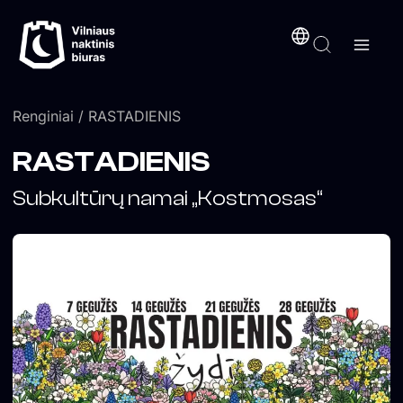
Pereiti
turinį
prie
turinio
Renginiai
/ RASTADIENIS
RASTADIENIS
Subkultūrų namai „Kostmosas“