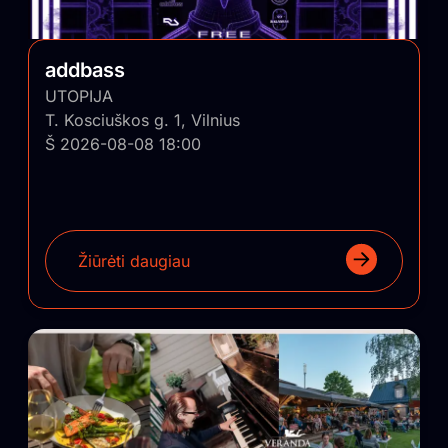
sugrąžinti ir įskiepyti į Lietuvos regionus.
addbass
UTOPIJA
T. Kosciuškos g. 1, Vilnius
Š 2026-08-08 18:00
Žiūrėti daugiau