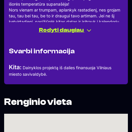
išorės temperatūra supanašėja!
Nors vienam ar trumpam, aplankyk rastadienį, nes grojam
tau, tau bei tau, be to ir draugui tavo artimam. Jei ne šį
ketvirtadienį, pasižiūrėk kitas datas ir įsitrauk į kalendorių,
nors ir pasaulis išprotėjo, Rastadienis kaip pabėgimas gali
Rodyti daugiau
tapti kiekvienam.
Elkitės padoriai, gerbkite namų taisykles ir vieni kitus!
05.21 rikiuotė:
Svarbi informacija
Anber
Dr.X-Ray
Samuel Tange
Kita:
Dainyklos projektą iš dalies finansuoja Vilniaus
The Corpus
miesto savivaldybė.
Trips
Doctah Jahngle
Renginio vieta