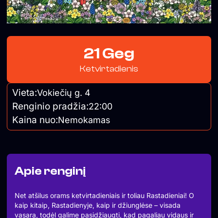
21 Geg
Ketvirtadienis
Vieta:
Vokiečių g. 4
Renginio pradžia:
22:00
Kaina nuo:
Nemokamas
Apie renginį
Net atšilus orams ketvirtadieniais ir toliau Rastadieniai! O
kaip kitaip, Rastadienyje, kaip ir džiunglėse – visada
vasara, todėl galime pasidžiaugti, kad pagaliau vidaus ir