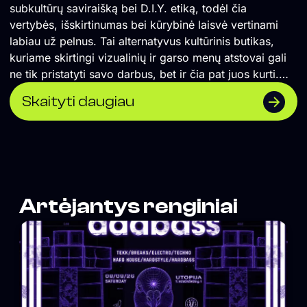
subkultūrų saviraišką bei D.I.Y. etiką, todėl čia
vertybės, išskirtinumas bei kūrybinė laisvė vertinami
labiau už pelnus. Tai alternatyvus kultūrinis butikas,
kuriame skirtingi vizualinių ir garso menų atstovai gali
ne tik pristatyti savo darbus, bet ir čia pat juos kurti.
</span> Formuojame erdvę, kurioje naktinė kultūra
Skaityti daugiau
suvokiama ne vien kaip pramoga, o labiau kaip
alternatyvios kultūros sklaidos židinys, socialinė jungtis
ir saviraiškos būdas. Orientuojamės į „non-mainstream“
žanrus, todėl lygiomis teisėmis čia vietą randa tiek
scenos profesionalai, tiek mažai žinomi pradedantys
kūrėjai. Siekiame, kad tuo, ką darome susidomėtų
Artėjantys renginiai
tiksliniai žmonės, todėl vieta neturi aiškiai matomos
vizualinės iškabos, o komunikacija remiasi
autentiškumu, tiesioginiu ryšiu su auditorija bei D.I.Y.
etika paremtu viešinimu „iš lūpų į lūpas“. Vienas iš
projekto tikslų – grąžinti turinio viršenybę prieš
vartojimą. Kitas tikslas – suburti bendruomenę, kurios
pagalba panašūs nekomerciniai projektai būtų