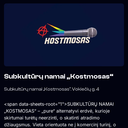
Subkultūrų namai „Kostmosas“
Subkultūrų namai „Kostmosas“. Vokiečių g. 4
<span data-sheets-root="1">SUBKULTŪRŲ NAMAI
„KOSTMOSAS“ – „pure“ alternatyvi erdvė, kurioje
skirtumai turėtų neerzinti, o skatinti atradimo
džiaugsmus. Vieta orientuota ne į komercinį turinį, o