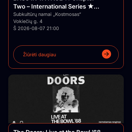
Two – International Series ★
Vilnius/Lithuania
Subkultūrų namai „Kostmosas“
Vokiečių g. 4
Š 2026-08-07 21:00
Žiūrėti daugiau