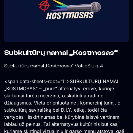
Subkultūrų namai „Kostmosas“
Subkultūrų namai „Kostmosas“. Vokiečių g. 4
<span data-sheets-root="1">SUBKULTŪRŲ NAMAI
„KOSTMOSAS“ – „pure“ alternatyvi erdvė, kurioje
skirtumai turėtų neerzinti, o skatinti atradimo
džiaugsmus. Vieta orientuota ne į komercinį turinį, o
subkultūrų saviraišką bei D.I.Y. etiką, todėl čia
vertybės, išskirtinumas bei kūrybinė laisvė vertinami
labiau už pelnus. Tai alternatyvus kultūrinis butikas,
kuriame skirtingi vizualinių ir garso menų atstovai gali