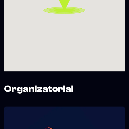
Data : Balandžio 24
Vieta: Vilnius, Vokiečių g.4 / baras KosTmosas
Laikas: 20:00
🎟 Bilietai: 10eur (prie durų)
* Organizatoriai pasilieka teisę keisti renginio programą ir,
be papildomo paaiškinimo, neįleisti ar paprašyti palikti
renginį asmenų, kurie yra akivaizdžiai apsvaigę, trukdo
kitiems ar kelia grėsmę saugumui..
Organizatoriai