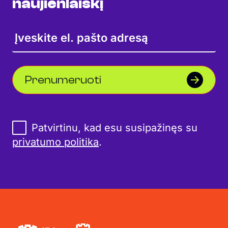
naujienlaiškį
Prenumeruoti
Patvirtinu, kad esu susipažinęs su
privatumo politika
.