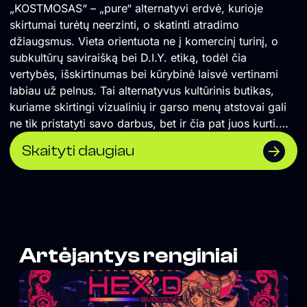
„KOSTMOSAS“ – „pure“ alternatyvi erdvė, kurioje
skirtumai turėtų neerzinti, o skatinti atradimo
džiaugsmus. Vieta orientuota ne į komercinį turinį, o
subkultūrų saviraišką bei D.I.Y. etiką, todėl čia
vertybės, išskirtinumas bei kūrybinė laisvė vertinami
labiau už pelnus. Tai alternatyvus kultūrinis butikas,
kuriame skirtingi vizualinių ir garso menų atstovai gali
ne tik pristatyti savo darbus, bet ir čia pat juos kurti.
</span> Formuojame erdvę, kurioje naktinė kultūra
Skaityti daugiau
suvokiama ne vien kaip pramoga, o labiau kaip
alternatyvios kultūros sklaidos židinys, socialinė jungtis
ir saviraiškos būdas. Orientuojamės į „non-mainstream“
žanrus, todėl lygiomis teisėmis čia vietą randa tiek
scenos profesionalai, tiek mažai žinomi pradedantys
kūrėjai. Siekiame, kad tuo, ką darome susidomėtų
Artėjantys renginiai
tiksliniai žmonės, todėl vieta neturi aiškiai matomos
vizualinės iškabos, o komunikacija remiasi
autentiškumu, tiesioginiu ryšiu su auditorija bei D.I.Y.
etika paremtu viešinimu „iš lūpų į lūpas“. Vienas iš