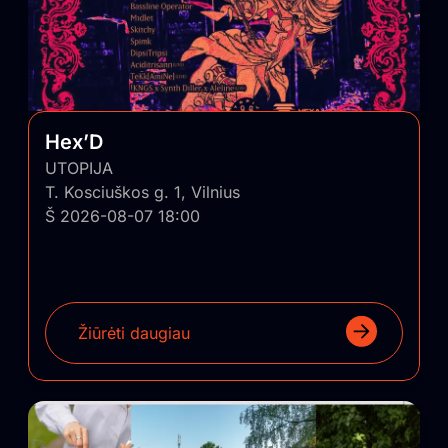
projekto tikslų – grąžinti turinio viršenybę prieš
vartojimą. Kitas tikslas – suburti bendruomenę, kurios
pagalba panašūs nekomerciniai projektai būtų
sugrąžinti ir įskiepyti į Lietuvos regionus.
Hex’D
UTOPIJA
T. Kosciuškos g. 1, Vilnius
Š 2026-08-07 18:00
Žiūrėti daugiau