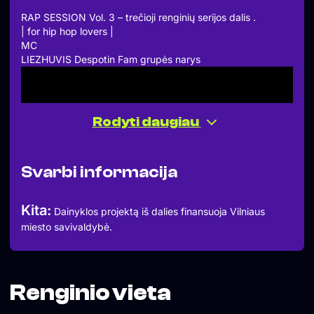
RAP SESSION Vol. 3 – trečioji renginių serijos dalis .
| for hip hop lovers |
MC
LIEZHUVIS Despotin Fam grupės narys
Rodyti daugiau
Svarbi informacija
Kita:
Dainyklos projektą iš dalies finansuoja Vilniaus
miesto savivaldybė.
FAYTAS
Renginio vieta