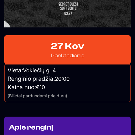
27 Kov
Penktadienis
Vieta:
Vokiečių g. 4
Renginio pradžia:
20:00
Kaina nuo:
€10
(Bilietai parduodami prie durų)
Apie renginį