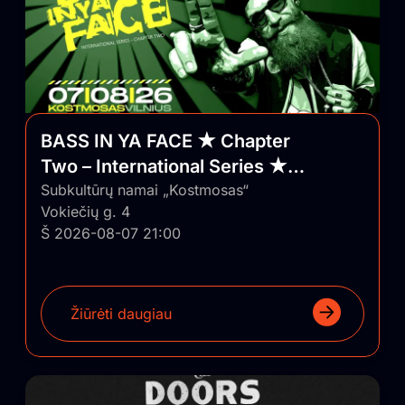
BASS IN YA FACE ★ Chapter
Two – International Series ★
Vilnius/Lithuania
Subkultūrų namai „Kostmosas“
Vokiečių g. 4
Š 2026-08-07 21:00
Žiūrėti daugiau