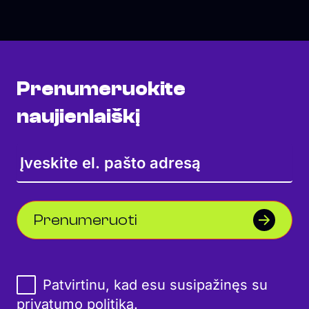
Prenumeruokite
naujienlaiškį
Prenumeruoti
Patvirtinu, kad esu susipažinęs su
privatumo politika
.