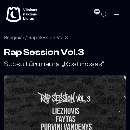
Pereiti
turinį
prie
turinio
Renginiai
/ Rap Session Vol.3
Rap Session Vol.3
Subkultūrų namai „Kostmosas“