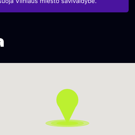
suoja Vilniaus miesto savivaldybė.
a