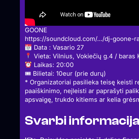
GOONE
https://soundcloud.com/…/dj-goone-r
Data : Vasario 27
Vieta: Vilnius, Vokiečių g.4 / bara
Laikas: 20:00
🎟 Bilietai: 10eur (prie durų)
* Organizatoriai pasilieka teisę keisti
paaiškinimo, neįleisti ar paprašyti pali
apsvaigę, trukdo kitiems ar kelia grė
Svarbi informacij