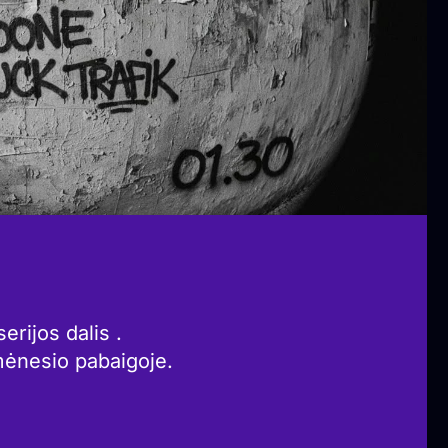
erijos dalis .
mėnesio pabaigoje.