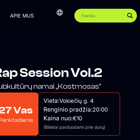
APIE MUS
ap Session Vol.2
ubkultūrų namai „Kostmosas“
Vieta:
Vokiečių g. 4
27 Vas
Renginio pradžia:
20:00
Kaina nuo:
€10
Penktadienis
(Bilietai parduodami prie durų)