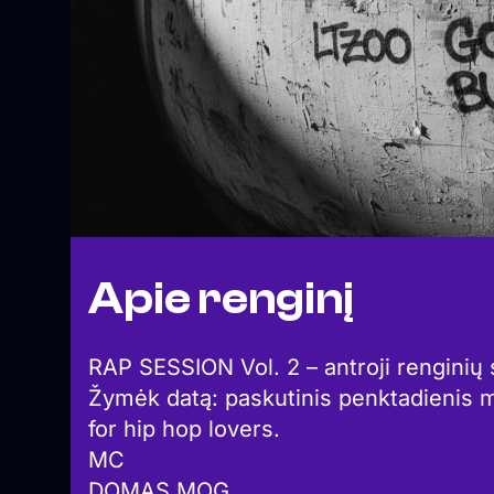
Apie renginį
RAP SESSION Vol. 2 – antroji renginių s
Žymėk datą: paskutinis penktadienis 
for hip hop lovers.
MC
DOMAS MOG