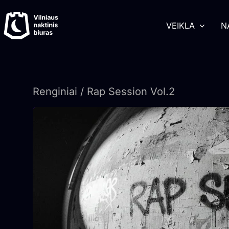
Pereiti
turinį
prie
VEIKLA
N
turinio
Renginiai
/ Rap Session Vol.2