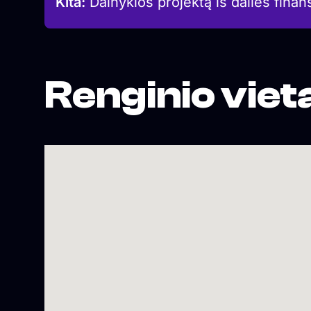
Kita:
Dainyklos projektą iš dalies finan
Renginio viet