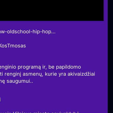
aw-oldschool-hip-hop…
s KosTmosas
 renginio programą ir, be papildomo
kti renginį asmenų, kurie yra akivaizdžiai
smę saugumui..
a