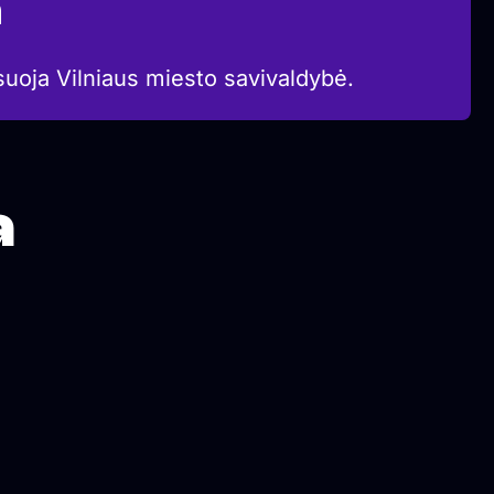
a
suoja Vilniaus miesto savivaldybė.
a