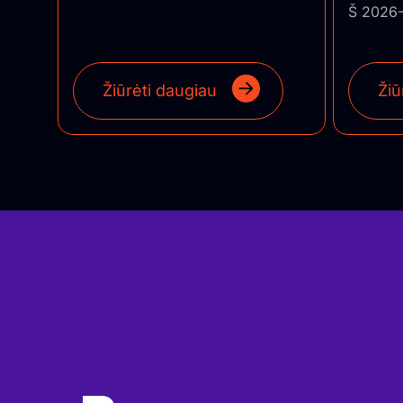
Š 2026-
Žiūrėti daugiau
Žiū