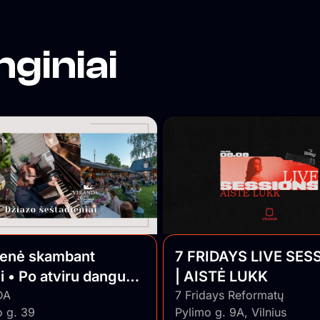
odėl
nginiai
omėtų
š
 –
ūs
pyti į
ienė skambant
7 FRIDAYS LIVE SES
i • Po atviru dangumi
| AISTĖ LUKK
o Jazz
DA
7 Fridays Reformatų
o g. 39
Pylimo g. 9A, Vilnius