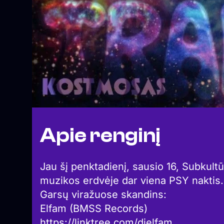
Apie renginį
Jau šį penktadienį, sausio 16, Subkul
muzikos erdvėje dar viena PSY naktis.
Garsų viražuose skandins:
Elfam (BMSS Records)
https://linktree.com/djelfam