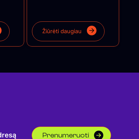
Žiūrėti daugiau
Prenumeruoti