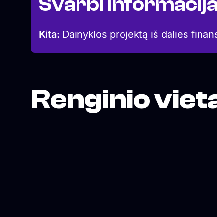
Svarbi informacij
Kita:
Dainyklos projektą iš dalies finan
Renginio viet