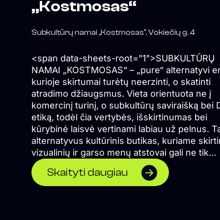
„Kostmosas“
Subkultūrų namai „Kostmosas“. Vokiečių g. 4
<span data-sheets-root="1">SUBKULTŪRŲ
NAMAI „KOSTMOSAS“ – „pure“ alternatyvi e
kurioje skirtumai turėtų neerzinti, o skatinti
atradimo džiaugsmus. Vieta orientuota ne į
komercinį turinį, o subkultūrų saviraišką bei D
etiką, todėl čia vertybės, išskirtinumas bei
kūrybinė laisvė vertinami labiau už pelnus. Ta
alternatyvus kultūrinis butikas, kuriame skirti
vizualinių ir garso menų atstovai gali ne tik
pristatyti savo darbus, bet ir čia pat juos kurti
Skaityti daugiau
</span> Formuojame erdvę, kurioje naktinė
kultūra suvokiama ne vien kaip pramoga, o l
kaip alternatyvios kultūros sklaidos židinys,
socialinė jungtis ir saviraiškos būdas.