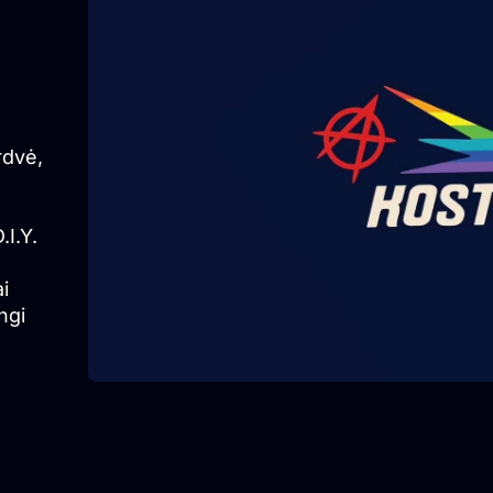
rdvė,
.I.Y.
i
ngi
.
abiau