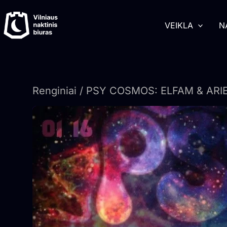
Pereiti
turinį
prie
VEIKLA
N
turinio
Renginiai
/ PSY COSMOS: ELFAM & ARI