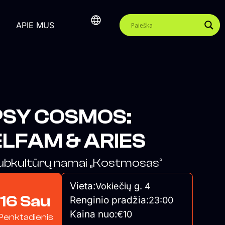
APIE MUS
PSY COSMOS:
ELFAM & ARIES
ubkultūrų namai „Kostmosas“
Vieta:
Vokiečių g. 4
16 Sau
Renginio pradžia:
23:00
Kaina nuo:
€10
Penktadienis