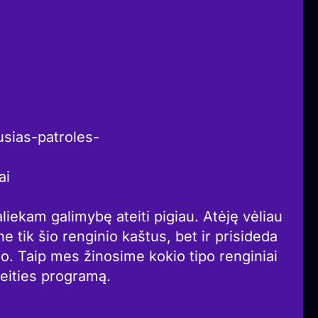
usias-patroles-
ai
liekam galimybę ateiti pigiau. Atėję vėliau
 tik šio renginio kaštus, bet ir prisideda
mo. Taip mes žinosime kokio tipo renginiai
teities programą.