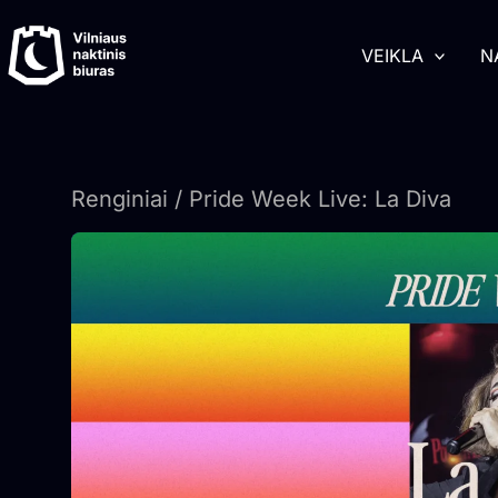
Pereiti
turinį
prie
VEIKLA
N
turinio
Renginiai
/ Pride Week Live: La Diva