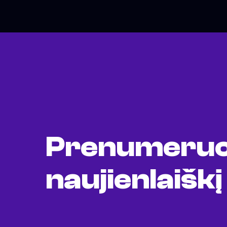
Prenumeruo
naujienlaiškį