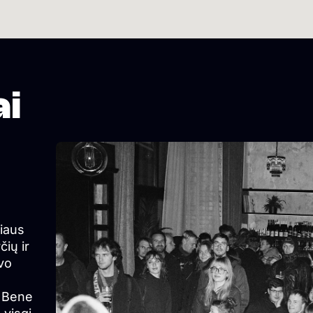
ai
iaus
čių ir
uvo
. Bene