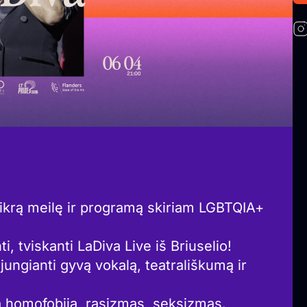
 tikrą meilę ir programą skiriam LGBTQIA+
i, tviskanti LaDiva Live iš Briuselio!
jungianti gyvą vokalą, teatrališkumą ir
pa homofobija, rasizmas, seksizmas.