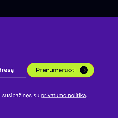
Prenumeruoti
u susipažinęs su
privatumo politika
.