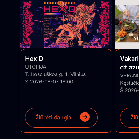
Hex’D
Vakar
UTOPIJA
džiaz
T. Kosciuškos g. 1, Vilnius
trio”
VERAN
Š 2026-08-07 18:00
Kęstuči
Š 2026-
Žiūrėti daugiau
Žiū