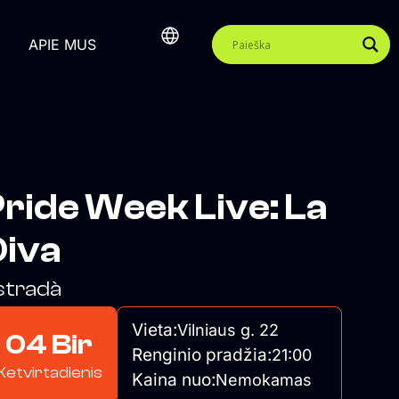
APIE MUS
ride Week Live: La
Diva
stradà
Vieta:
Vilniaus g. 22
04 Bir
Renginio pradžia:
21:00
Ketvirtadienis
Kaina nuo:
Nemokamas