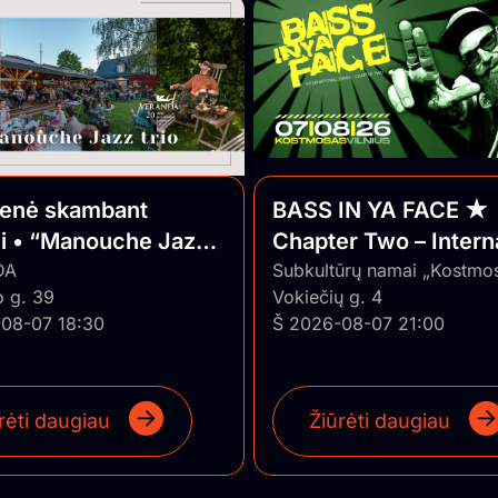
ienė skambant
BASS IN YA FACE ★
ui • “Manouche Jazz
Chapter Two – Intern
DA
Series ★ Vilnius/Lith
Subkultūrų namai „Kostmo
o g. 39
Vokiečių g. 4
08-07 18:30
Š 2026-08-07 21:00
rėti daugiau
Žiūrėti daugiau