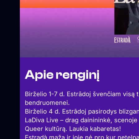
Apie renginį
Birželio 1-7 d. Estrãdoj švenčiam visą
bendruomenei.
Birželio 4 d. Estrãdoj pasirodys blizgant
LaDiva Live – drag dainininkė, scenoje 
Queer kultūrą. Laukia kabaretas!
Estradà maža ir joje nė pro kur netel