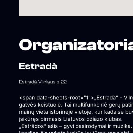
Organizatori
Estradà
Estradà. Vilniaus g. 22
<span data-sheets-root="1">„Estradà” – Viln
gatvės keistuolė. Tai multifunkcinė gerų patir
mainų vieta istorinėje vietoje, kur kadaise b
įsikūręs pirmasis Lietuvos džiazo klubas.
„Estrãdos” ašis – gyvi pasirodymai ir muzika