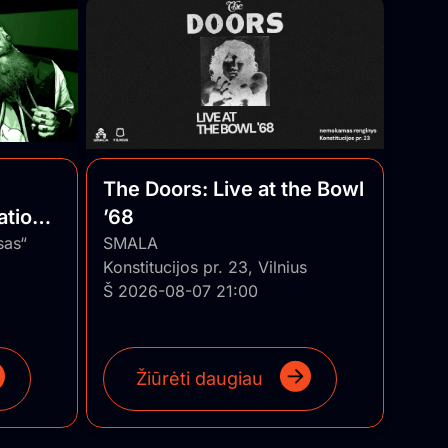
The Doors: Live at the Bowl
ational
’68
uania
sas“
SMALA
Konstitucijos pr. 23, Vilnius
Š 2026-08-07 21:00
Žiūrėti daugiau