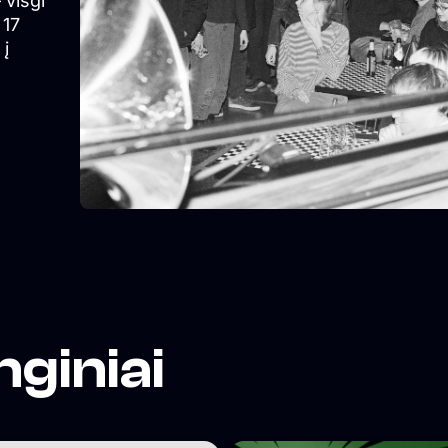
 visgi
 17
 į
d
t
 music
e
s a
into a
nginiai