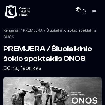
Pereiti
turinį
prie
turinio
Renginiai
/ PREMJERA / Šiuolaikinio šokio spektaklis
ONOS
PREMJERA / Šiuolaikinio
šokio spektaklis ONOS
Dūmų fabrikas