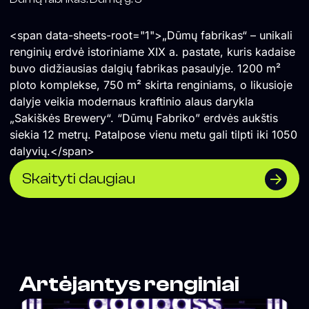
<span data-sheets-root="1">„Dūmų fabrikas“ – unikali
renginių erdvė istoriniame XIX a. pastate, kuris kadaise
buvo didžiausias dalgių fabrikas pasaulyje. 1200 m²
ploto komplekse, 750 m² skirta renginiams, o likusioje
dalyje veikia modernaus kraftinio alaus darykla
„Sakiškės Brewery“. “Dūmų Fabriko” erdvės aukštis
siekia 12 metrų. Patalpose vienu metu gali tilpti iki 1050
dalyvių.</span>
Skaityti daugiau
Artėjantys renginiai