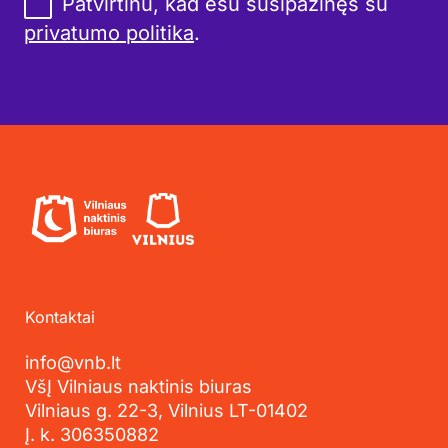
Patvirtinu, kad esu susipažinęs su
privatumo politika
.
Kontaktai
info@vnb.lt
VšĮ Vilniaus naktinis biuras
Vilniaus g. 22-3, Vilnius LT-01402
Į. k. 306350882