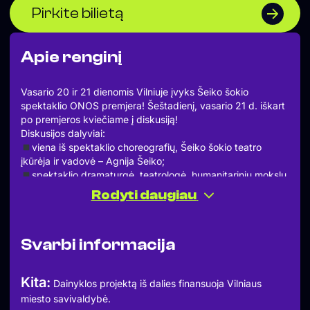
Pirkite bilietą
Apie renginį
Vasario 20 ir 21 dienomis Vilniuje įvyks Šeiko šokio
spektaklio ONOS premjera! Šeštadienį, vasario 21 d. iškart
po premjeros kviečiame į diskusiją!
Diskusijos dalyviai:
viena iš spektaklio choreografių, Šeiko šokio teatro
įkūrėja ir vadovė – Agnija Šeiko;
spektaklio dramaturgė, teatrologė, humanitarinių mokslų
daktarė – Goda Dapšytė;
Rodyti daugiau
istorikė, rašytoja – Kristina Petrasukė.
Pokalbio metu bus kviečiama pažvelgti giliau į kūrybinį
spektaklio procesą ir jo inspiracijas: nuo pirmųjų klausimų,
Svarbi informacija
paskatinusių atsigręžti į nutylėtas dvarų istorijas ir moterų
patirtis, iki choreografinių sprendimų, kuriuose kūnas
suvokiamas kaip architektūros ir atminties nešėjas.
Kita:
Dainyklos projektą iš dalies finansuoja Vilniaus
Diskusijoje taip pat bus reflektuojama „ONOS“ kaip
miesto savivaldybė.
bendrinio vardo reikšmė – kaip simbolio, jungiančio