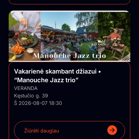
Vakarienė skambant džiazui •
“Manouche Jazz trio”
VERANDA
Kęstučio g. 39
Š 2026-08-07 18:30
Žiūrėti daugiau