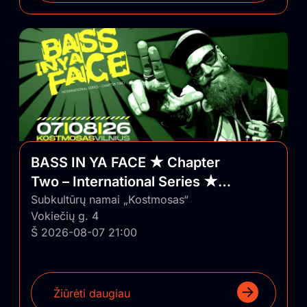
BASS IN YA FACE ★ Chapter
Two – International Series ★
Vilnius/Lithuania
Subkultūrų namai „Kostmosas“
Vokiečių g. 4
Š 2026-08-07 21:00
Žiūrėti daugiau