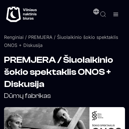
Pereiti
turinį
prie
turinio
Renginiai
/ PREMJERA / Šiuolaikinio šokio spektaklis
ONOS + Diskusija
PREMJERA / Šiuolaikinio
šokio spektaklis ONOS +
Diskusija
Dūmų fabrikas