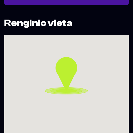
daugybę istorijoje neišgirstų moterų balsų, bei aptariama,
kaip šis kūrinys pratęsia Šeiko šokio teatro plėtojamą
„šokio archeologijos“ kryptį.
Ši diskusija yra VšĮ Strumi Projects projekto „Šeikio teatro
Renginio vieta
premjera Vilniuje: šiuolaikinio šokio spektaklis ONOS“ dalis.
Projektą finansuoja Vilniaus miesto savivaldybė.