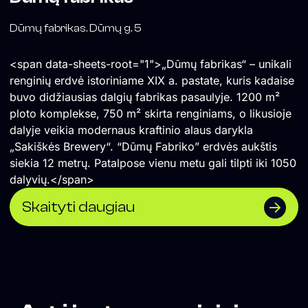
Dūmų fabrikas. Dūmų g. 5
<span data-sheets-root="1">„Dūmų fabrikas“ – unikali
renginių erdvė istoriniame XIX a. pastate, kuris kadaise
buvo didžiausias dalgių fabrikas pasaulyje. 1200 m²
ploto komplekse, 750 m² skirta renginiams, o likusioje
dalyje veikia modernaus kraftinio alaus darykla
„Sakiškės Brewery“. “Dūmų Fabriko” erdvės aukštis
siekia 12 metrų. Patalpose vienu metu gali tilpti iki 1050
dalyvių.</span>
Skaityti daugiau