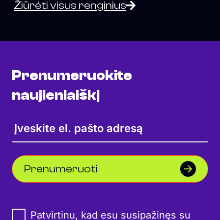
Žiūrėti visus renginius
Prenumeruokite
naujienlaiškį
Prenumeruoti
Patvirtinu, kad esu susipažinęs su