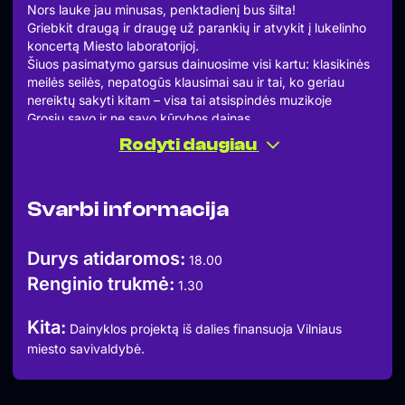
Nors lauke jau minusas, penktadienį bus šilta!
Griebkit draugą ir draugę už parankių ir atvykit į lukelinho
koncertą Miesto laboratorijoj.
Šiuos pasimatymo garsus dainuosime visi kartu: klasikinės
meilės seilės, nepatogūs klausimai sau ir tai, ko geriau
nereiktų sakyti kitam – visa tai atsispindės muzikoje
Grosiu savo ir ne savo kūrybos dainas.
Susitinkame lapkričio 28 d. 19:00 val.
Rodyti daugiau
Miesto Laboratorijoje, Sapiegų parke, Antakalnio g. 13-17.
Koncertas nemokamas ir atviras visiems
Šis renginys yra Miesto laboratorijos Dainyklos dalis.
Svarbi informacija
Dainyklos projektą finansuoja Vilniaus miesto savivaldybė.
Durys atidaromos:
18.00
Renginio trukmė:
1.30
Kita:
Dainyklos projektą iš dalies finansuoja Vilniaus
miesto savivaldybė.