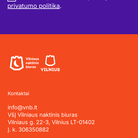
privatumo politika
.
Kontaktai
info@vnb.lt
VšĮ Vilniaus naktinis biuras
Vilniaus g. 22-3, Vilnius LT-01402
Į. k. 306350882