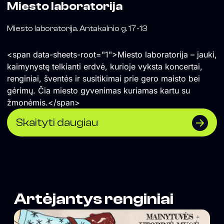
Miesto laboratorija
Miesto laboratorija. Antakalnio g. 17-13
<span data-sheets-root="1">Miesto laboratorija – jauki,
kaimynystę telkianti erdvė, kurioje vyksta koncertai,
renginiai, šventės ir susitikimai prie gero maisto bei
gėrimų. Čia miesto gyvenimas kuriamas kartu su
žmonėmis.</span>
Skaityti daugiau
Artėjantys renginiai