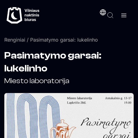
Pereiti
turinį
prie
turinio
Renginiai
/ Pasimatymo garsai: lukelinho
Pasimatymo garsai:
lukelinho
Miesto laboratorija