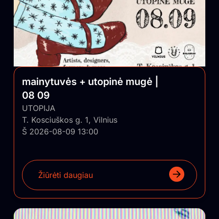
mainytuvės + utopinė mugė |
08 09
UTOPIJA
T. Kosciuškos g. 1, Vilnius
Š 2026-08-09 13:00
Žiūrėti daugiau