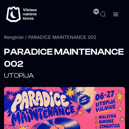
Pereiti
turinį
prie
turinio
Renginiai
/ PARADICE MAINTENANCE 002
PARADICE MAINTENANCE
002
UTOPIJA