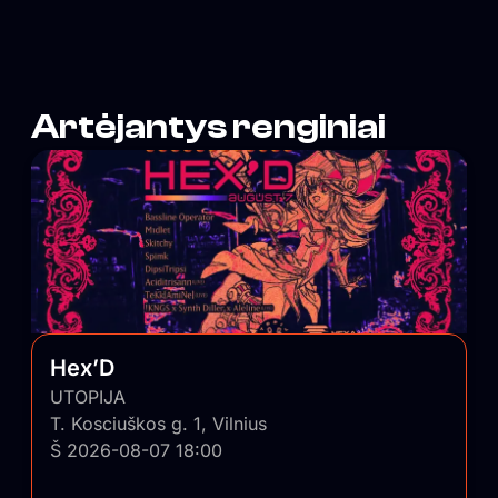
pulsą ir savo nešlifuotumu išlygina balansą tarp
išblizgintos Vilniaus pusės.
Artėjantys renginiai
Hex’D
UTOPIJA
T. Kosciuškos g. 1, Vilnius
Š 2026-08-07 18:00