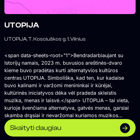
UTOPIJA
UTOPIJA. T. Kosciuškos g. 1, Vilnius
<span data-sheets-root="1">Bendradarbiaujant su
Istorijų namais, 2023 m. buvusios areštinės-dvaro
kieme buvo pradėtas kurti alternatyvios kultūros
centras UTOPIJA. Simboliška, kad ten, kur kadaise
buvo kalinami ir varžomi menininkai ir kūrėjai,
kultūrinės iniciatyvos dėka vėl pradeda skleistis
muzika, menas ir laisvė.</span> UTOPIJA – tai vieta,
kurioje švenčiama alternatyva, gatvės menas, garsiai
skamba drąsiai ir nevaržomai kuriamos muzikos
koncertai ir vakarėliai. Čia renkasi vilniečiai ir miesto
Skaityti daugiau
svečiai, savo vietą atranda įvairios miesto
bendruomenės. UTOPIJA palaiko maištingą miesto