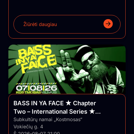
Žiūrėti daugiau
BASS IN YA FACE ★ Chapter
Two – International Series ★
Vilnius/Lithuania
Subkultūrų namai „Kostmosas“
Vokiečių g. 4
Š 2026-08-07 21:00