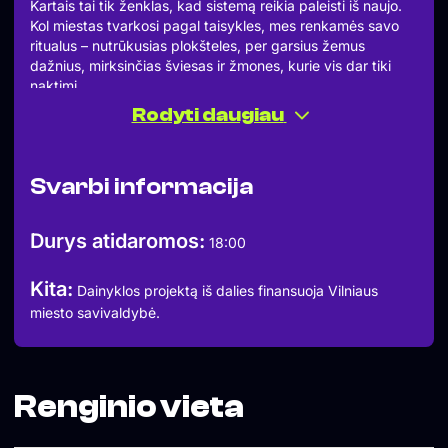
Kartais tai tik ženklas, kad sistemą reikia paleisti iš naujo.
Kol miestas tvarkosi pagal taisykles, mes renkamės savo
ritualus – nutrūkusias plokšteles, per garsius žemus
dažnius, mirksinčias šviesas ir žmones, kurie vis dar tiki
naktimi.
Jokių remonto darbų nebus.
Rodyti daugiau
Tik priežiūra.
06.27 susitinkame Utopijoje.
MALEFKA
Svarbi informacija
MINCORE
SYMBIOTICA
VERBA
Durys atidaromos:
18:00
Paradice Maintenance.
Nes rojus savaime neveikia.
Kita:
ENTRY FREE
Dainyklos projektą iš dalies finansuoja Vilniaus
T. KOSCIU6KOS 1
miesto savivaldybė.
Renginio vieta