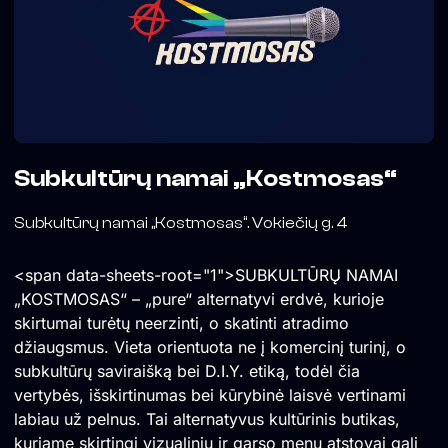
Subkultūrų namai „Kostmosas“
Subkultūrų namai „Kostmosas“. Vokiečių g. 4
<span data-sheets-root="1">SUBKULTŪRŲ NAMAI
„KOSTMOSAS“ – „pure“ alternatyvi erdvė, kurioje
skirtumai turėtų neerzinti, o skatinti atradimo
džiaugsmus. Vieta orientuota ne į komercinį turinį, o
subkultūrų saviraišką bei D.I.Y. etiką, todėl čia
vertybės, išskirtinumas bei kūrybinė laisvė vertinami
labiau už pelnus. Tai alternatyvus kultūrinis butikas,
kuriame skirtingi vizualinių ir garso menų atstovai gali