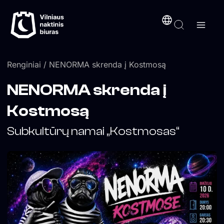
Pereiti
turinį
prie
turinio
Renginiai
/ NENORMA skrenda į Kostmosą
NENORMA skrenda į
Kostmosą
Subkultūrų namai „Kostmosas“