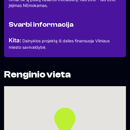
Įėjimas NEmokamas.
Svarbi informacija
Kita:
Dainyklos projektą iš dalies finansuoja Vilniaus
miesto savivaldybė.
Renginio vieta