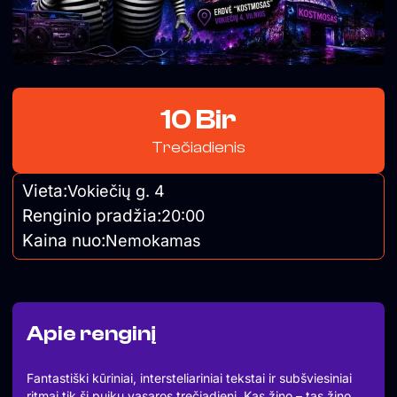
10 Bir
Trečiadienis
Vieta:
Vokiečių g. 4
Renginio pradžia:
20:00
Kaina nuo:
Nemokamas
Apie renginį
Fantastiški kūriniai, intersteliariniai tekstai ir subšviesiniai
ritmai tik šį puikų vasaros trečiadienį. Kas žino – tas žino.