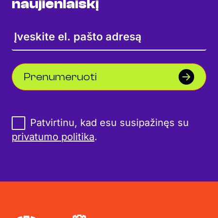
naujienlaiškį
Prenumeruoti
Patvirtinu, kad esu susipažinęs su
privatumo politika
.