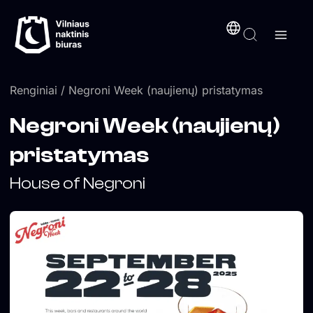
Pereiti
turinį
prie
turinio
Renginiai
/ Negroni Week (naujienų) pristatymas
Negroni Week (naujienų)
pristatymas
House of Negroni