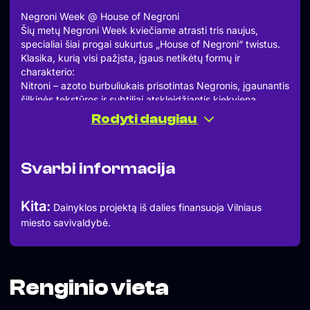
Negroni Week @ House of Negroni
Šių metų Negroni Week kviečiame atrasti tris naujus,
specialiai šiai progai sukurtus „House of Negroni“ twistus.
Klasika, kurią visi pažįsta, įgaus netikėtų formų ir
charakterio:
Nitroni – azoto burbuliukais prisotintas Negronis, įgaunantis
šilkinės tekstūros ir subtiliai atskleidžiantis kiekvieną
ingrediento niuansą.
Rodyti daugiau
Smoked Mezcal Negroni – dūmo debesyje gimęs kokteilis
su mezcal – giliai žemiškas, šiek tiek laukinis, bet kartu
elegantiškas.
Svarbi informacija
90 dienų brandintas Negronis – kantrybės ir laiko jėga: trijų
mėnesių brandinimas suteikia klasikai aksominį skonio
gilumą ir rafinuotą charakterį.
Kita:
Dainyklos projektą iš dalies finansuoja Vilniaus
Kviečiame švęsti Negroni savaitę kartu – atrasti, ragauti ir
miesto savivaldybė.
patirti, kaip trys skirtingi keliai veda į vieną legendą.
Renginio vieta