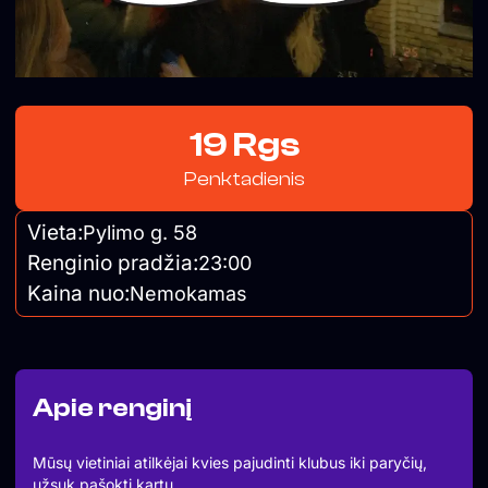
19 Rgs
Penktadienis
Vieta:
Pylimo g. 58
Renginio pradžia:
23:00
Kaina nuo:
Nemokamas
Apie renginį
Mūsų vietiniai atilkėjai kvies pajudinti klubus iki paryčių,
užsuk pašokti kartu.