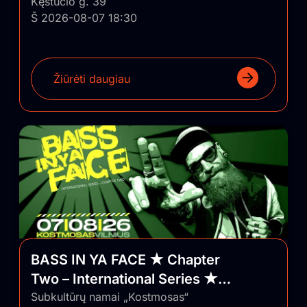
Kęstučio g. 39
Š 2026-08-07 18:30
Žiūrėti daugiau
BASS IN YA FACE ★ Chapter
Two – International Series ★
Vilnius/Lithuania
Subkultūrų namai „Kostmosas“