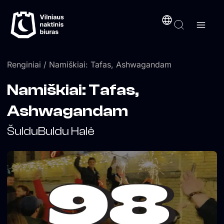
Pereiti
turinį
prie
turinio
Renginiai
/ Namiškiai: Tafas, Ashwagandam
Namiškiai: Tafas,
Ashwagandam
ŠulduBuldu Halė