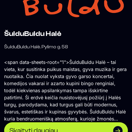
ŠulduBuldu Halė
ŠulduBuldu Halė. Pylimo g. 58
<span data-sheets-root="1">ŠulduBuldu Halė – tai
vieta, kur susitinka puikus maistas, gyva muzika ir gera
nuotaika. Čia nuolat vyksta gyvo garso koncertai,
komedijos vakarai ir azarto kupini bingo renginiai,
todėl kiekvienas apsilankymas tampa išskirtine
patirtimi. Ši erdvė keičia nusistovėjusį požiūrį į Halės
turgų, parodydama, kad turgus gali būti modernus,
švarus, estetiškas ir kupinas gyvybės. ŠulduBuldu Halė
kuria bendruomenišką atmosferą, kurioje žmonės
renkasi ne tik skaniai pavalgyti, bet ir kokybiškai
Skaityti daugiau