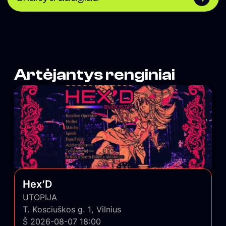
praleisti laiką. Tai vieta, kuri prisideda prie naujo Halės
veido kūrimo ir įrodo, kad miesto turgus gali tapti viena
patraukliausių laisvalaikio erdvių Vilniuje.</span>
Artėjantys renginiai
Hex’D
UTOPIJA
T. Kosciuškos g. 1, Vilnius
Š 2026-08-07 18:00