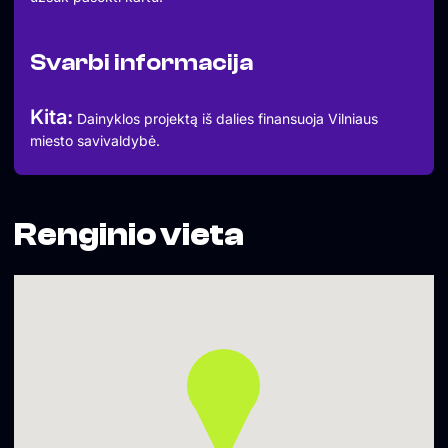
Svarbi informacija
Kita:
Dainyklos projektą iš dalies finansuoja Vilniaus
miesto savivaldybė.
Renginio vieta