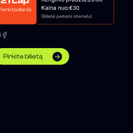
21 Lap
Kaina nuo:
€30
Penktadienis
(Bilietai perkami internetu)
Pirkite bilietą