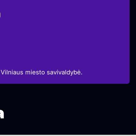
a
 Vilniaus miesto savivaldybė.
a