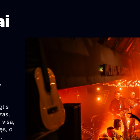
ai
o
gtis
zas,
 visa,
ęs, o