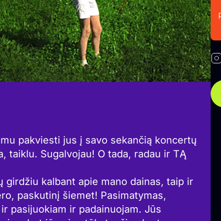
imu pakviesti jus į savo sekančią koncertų
a, taiklu. Sugalvojau! O tada, radau ir TĄ
sų girdžiu kalbant apie mano dainas, taip ir
ro, paskutinį šiemet! Pasimatymas,
 ir pasijuokiam ir padainuojam. Jūs