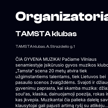
Organizatori
TAMSTA klubas
TAMSTA klubas. A. Strazdelio g. 1
ČIA GYVENA MUZIKA! Pačiame Vilniaus
senamiestyje įsikūrusio gyvos muzikos klub
„Tamsta“ scena 20 metų atvira tiek
užgimstantiems talentams, tiek Lietuvos bei
pasaulio scenos žvaigždėms. Svajoti ir džiau
gyvenimu paprasta, kai skamba muzika: džia
soul‘as, klasika, dainuojamoji poezija, rokas ir
kas įkvepia. Muzikantai čia palieka dalelę sav
klausytojai gali pajusti artimą ryšį su atlikėju.