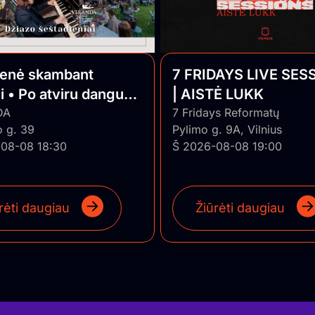
ienė skambant
7 FRIDAYS LIVE SES
i • Po atviru dangumi
| AISTĖ LUKK
o Jazz
DA
7 Fridays Reformatų
o g. 39
Pylimo g. 9A, Vilnius
08-08 18:30
Š 2026-08-08 19:00
rėti daugiau
Žiūrėti daugiau