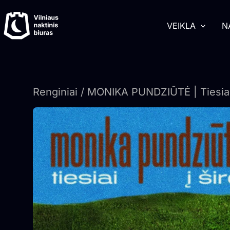
Pereiti
turinį
prie
VEIKLA
N
turinio
Renginiai
/ MONIKA PUNDZIŪTĖ | Tiesiai 