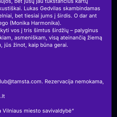
jos, bet jūsų jau tūkstančius kartų
kustiškai. Lukas Gedvilas skambindamas
niai, bet tiesiai jums į širdis. O dar ant
r ego (Monika Harmonika).
kyti vos į tris šimtus širdžių – palyginus
aukiam, asmeniškam, visą ateinančią žiemą
 jūs žinot, kaip būna gerai.
lub@tamsta.com. Rezervacija nemokama,
lt
a Vilniaus miesto savivaldybė“