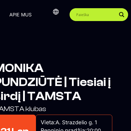
APIE MUS
MONIKA
UNDZIŪTĖ | Tiesiai į
širdį | TAMSTA
AMSTA klubas
Vieta:
A. Strazdelio g. 1
Renginio pradžia:
20:00