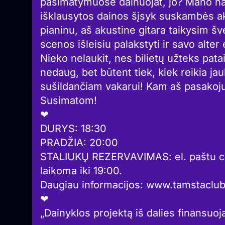
pasimatymuose dainuojat, jo? Mano nau
išklausytos dainos šįsyk suskambės a
pianinu, aš akustine gitara taikysim švel
scenos išleisiu palakstyti ir savo alte
Nieko nelaukit, nes bilietų užteks patai
nedaug, bet būtent tiek, kiek reikia j
sušildančiam vakarui! Kam aš pasakoju,
Susimatom!
❤︎
DURYS: 18:30
PRADŽIA: 20:00
STALIUKŲ REZERVAVIMAS: el. paštu c
laikoma iki 19:00.
Daugiau informacijos: www.tamstaclub.
❤︎
„Dainyklos projektą iš dalies finansuoj