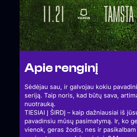
Apie renginį
Sėdėjau sau, ir galvojau kokiu pavadin
seriją. Taip noris, kad būtų sava, artim
nuotrauką.
TIESIAI Į ŠIRDĮ – kaip dažniausiai iš jū
pavadinsiu mūsų pasimatymą. Ir, ko ge
vienok, geras žodis, nes ir pasikalbam