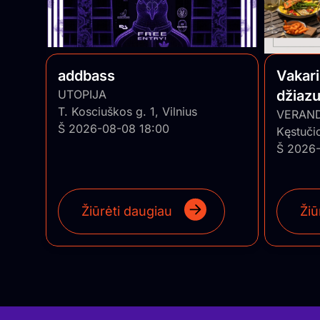
addbass
Vakar
UTOPIJA
džiazu
T. Kosciuškos g. 1, Vilnius
• Pian
VERAN
Š 2026-08-08 18:00
Kęstuči
Š 2026-
Žiūrėti daugiau
Žiū