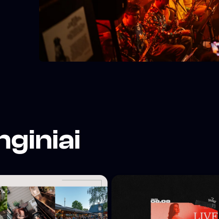
tai.
ti į
su
s,
nginiai
ių
ių
).