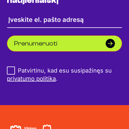
naujienlaiškį
Prenumeruoti
Patvirtinu, kad esu susipažinęs su
privatumo politika
.