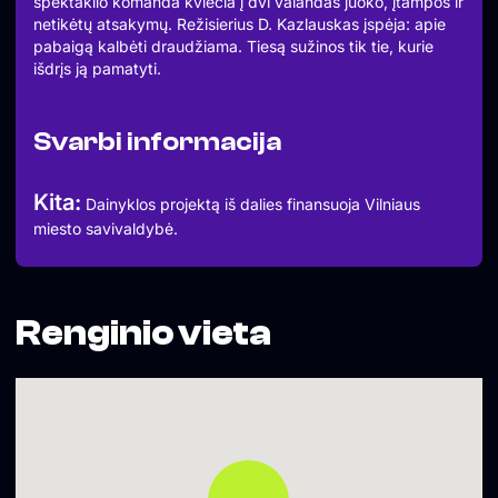
spektaklio komanda kviečia į dvi valandas juoko, įtampos ir
netikėtų atsakymų. Režisierius D. Kazlauskas įspėja: apie
pabaigą kalbėti draudžiama. Tiesą sužinos tik tie, kurie
išdrįs ją pamatyti.
Svarbi informacija
Kita:
Dainyklos projektą iš dalies finansuoja Vilniaus
miesto savivaldybė.
Renginio vieta