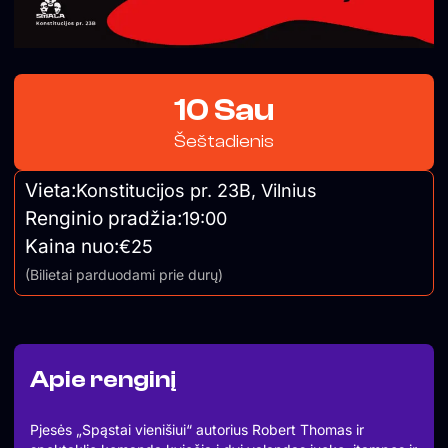
10 Sau
Šeštadienis
Vieta:
Konstitucijos pr. 23B, Vilnius
Renginio pradžia:
19:00
Kaina nuo:
€25
(Bilietai parduodami prie durų)
Apie renginį
Pjesės „Spąstai vienišiui“ autorius Robert Thomas ir