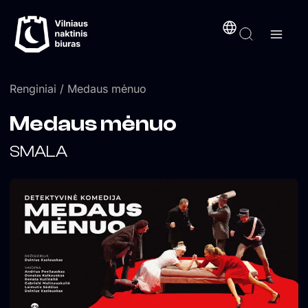
Pereiti
turinį
prie
turinio
Renginiai
/ Medaus mėnuo
Medaus mėnuo
SMALA