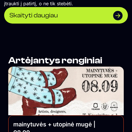
įtraukti į patirtį, o ne tik stebėti.
Skaityti daugiau
Artėjantys renginiai
mainytuvės + utopinė mugė |