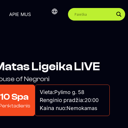
APIE MUS
atas Ligeika LIVE
ouse of Negroni
Vieta:
Pylimo g. 58
10 Spa
Renginio pradžia:
20:00
Penktadienis
Kaina nuo:
Nemokamas