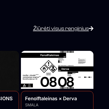
Žiūrėti visus renginius
SIONS
Fenolftaleinas × Derva
SMALA