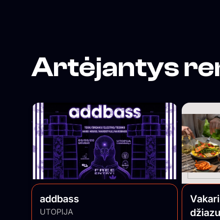
Artėjantys re
addbass
Vakar
UTOPIJA
džiazu