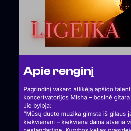
Apie renginį
Pagrindinį vakaro atlikėją apšido talen
koncertvatorijos Misha – bosinė gitara i
Jie byloja:
“Mūsų dueto muzika gimsta iš gilaus ja
kiekvienam – kiekviena daina atveria vi
nestandartinę. Kūrybos kelias prasidė