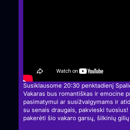
Susiklausome 20:30 penktadienį Spali
Vakaras bus romantiškas ir emocine p
pasimatymui ar susižvalgymams ir at
su senais draugais, pakvieski tuosius! 
pakerėti šio vakaro garsų, šilkinių gili