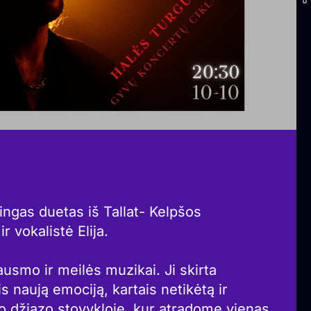
tingas duetas iš Tallat- Kelpšos
r vokalistė Elija.
usmo ir meilės muzikai. Ji skirta
s naują emociją, kartais netikėtą ir
jo džiazo stovykloje, kur atradome vienas