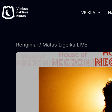
Pereiti
turinį
prie
VEIKLA
N
turinio
Renginiai
/ Matas Ligeika LIVE