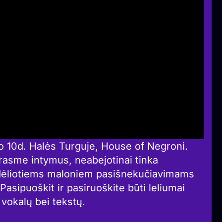
o 10d. Halės Turguje, House of Negroni.
rasme intymus, neabejotinai tinka
idėliotiems maloniem pasišnekučiavimams
Pasipuoškit ir pasiruoškite būti leliumai
ų vokalų bei tekstų.