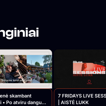
nginiai
ienė skambant
7 FRIDAYS LIVE SES
i • Po atviru dangumi
| AISTĖ LUKK