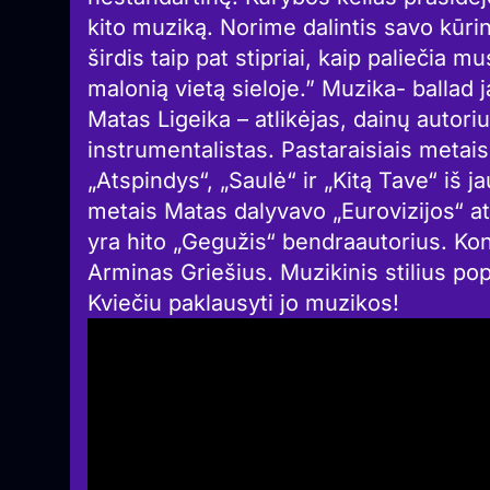
kito muziką. Norime dalintis savo kūrini
širdis taip pat stipriai, kaip paliečia m
malonią vietą sieloje.” Muzika- ballad j
Matas Ligeika – atlikėjas, dainų autori
instrumentalistas. Pastaraisiais metais
„Atspindys“, „Saulė“ ir „Kitą Tave“ iš 
metais Matas dalyvavo „Eurovizijos“ a
yra hito „Gegužis“ bendraautorius. Ko
Arminas Griešius. Muzikinis stilius pop
Kviečiu paklausyti jo muzikos!