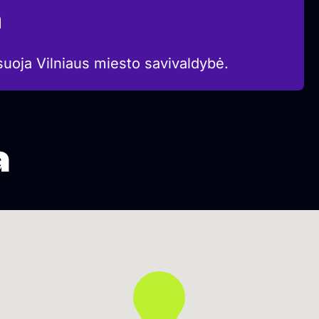
a
suoja Vilniaus miesto savivaldybė.
a