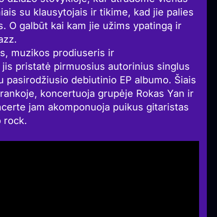
ais su klausytojais ir tikime, kad jie palies
us. O galbūt kai kam jie užims ypatingą ir
azz.
us, muzikos prodiuseris ir
 jis pristatė pirmuosius autorinius singlus
jau pasirodžiusio debiutinio EP albumo. Šiais
trankoje, koncertuoja grupėje Rokas Yan ir
ncerte jam akomponuoja puikus gitaristas
 rock.