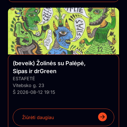
(beveik) Žolinės su Palėpė,
Sipas ir drGreen
ESTAFETĖ
Vitebsko g. 23
Š 2026-08-12 19:15
Žiūrėti daugiau