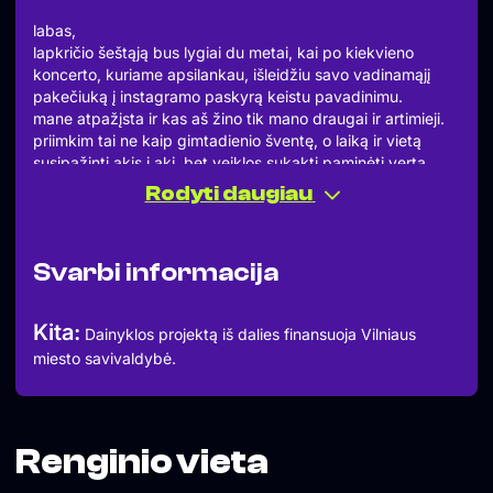
labas,
lapkričio šeštąją bus lygiai du metai, kai po kiekvieno
koncerto, kuriame apsilankau, išleidžiu savo vadinamąjį
pakečiuką į instagramo paskyrą keistu pavadinimu.
mane atpažįsta ir kas aš žino tik mano draugai ir artimieji.
priimkim tai ne kaip gimtadienio šventę, o laiką ir vietą
susipažinti akis į akį. bet veiklos sukaktį paminėti verta.
man tai didžiulė šventė.
Rodyti daugiau
kviečiu visus, kuriems artima blevyzgavotos penklinės
veikla, kuriems artima lietuviškos muzikos scena.
apie viską papasakosiu, bet sekmadienio vakarą pabūkim.
Svarbi informacija
lauksiu jūsų <trys
Kita:
Dainyklos projektą iš dalies finansuoja Vilniaus
miesto savivaldybė.
Renginio vieta