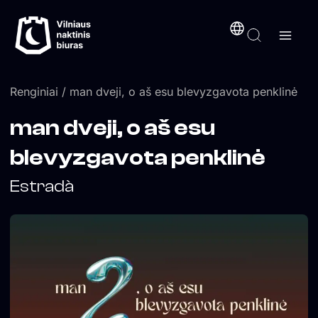
Pereiti
turinį
prie
turinio
Renginiai
/ man dveji, o aš esu blevyzgavota penklinė
man dveji, o aš esu
blevyzgavota penklinė
Estradà