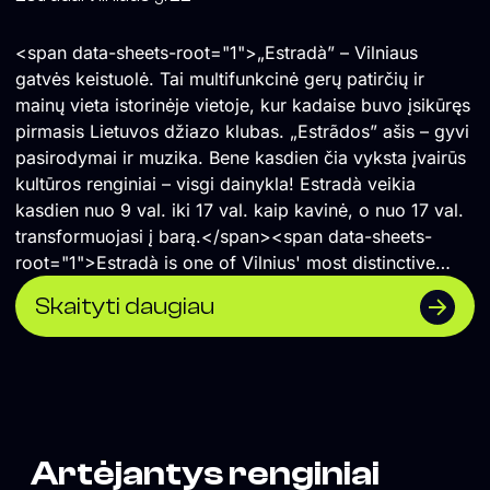
<span data-sheets-root="1">„Estradà” – Vilniaus
gatvės keistuolė. Tai multifunkcinė gerų patirčių ir
mainų vieta istorinėje vietoje, kur kadaise buvo įsikūręs
pirmasis Lietuvos džiazo klubas. „Estrãdos” ašis – gyvi
pasirodymai ir muzika. Bene kasdien čia vyksta įvairūs
kultūros renginiai – visgi dainykla! Estradà veikia
kasdien nuo 9 val. iki 17 val. kaip kavinė, o nuo 17 val.
transformuojasi į barą.</span><span data-sheets-
root="1">Estradà is one of Vilnius' most distinctive
cultural spaces—a multifunctional venue for shared
Skaityti daugiau
experiences, creativity, and exchange, located in the
historic building that once housed Lithuania's first jazz
club. Live music and performances are at the heart of
its programme, with cultural events taking place almost
every day. By day, Estradà operates as a café from
9:00 to 17:00, before transforming into a bar in the
Artėjantys renginiai
evening.</span>