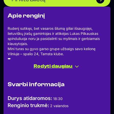
Apie renginį
Rudenį sutikęs, bet vasaros šilumą giliai išsaugojęs,
lietuviškų įrašų gamintojas ir atlikėjas Lukas Pilkauskas
spinduliuoja noru ja pasidalinti su mylimais ir gerbiamais
klausytojais.
Mini turas su gyvo garso grupe užbaigs savo kelionę
Vilniuje – spalio 24, Tamsta klube.
❤︎
Jūsų laukia:
Rodyti daugiau
Lukas Pilkauskas – vokalas, klavišiniai ir gitara;
Mantas Joneikis – gitara, klavišiniai ir pritariamasis vokalas;
Kipras Pugačiukas – bosinė gitara ir pritariamasis vokalas;
Svarbi informacija
Augustas Baronas – mušamieji ir pritariamasis vokalas;
Paulius Pilypas – grupės gyvas garsas.
❤︎
Durys atidaromos:
18:30
DURYS: 18:30
Renginio trukmė:
KONCERTO PRADŽIA: 20:00
2 valandos
❤︎