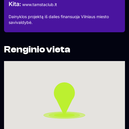
“Dainyklos projektą iš dalies finansuoja Vilniaus miesto
Kita:
www.tamstaclub.lt
savivaldybė.”
Dainyklos projektą iš dalies finansuoja Vilniaus miesto
savivaldybė.
Renginio vieta