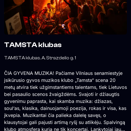
TAMSTA klubas
TAMSTA klubas. A. Strazdelio g. 1
ČIA GYVENA MUZIKA! Pačiame Vilniaus senamiestyje
įsikūrusio gyvos muzikos klubo „Tamsta“ scena 20
metų atvira tiek užgimstantiems talentams, tiek Lietuvos
bei pasaulio scenos žvaigždėms. Svajoti ir džiaugtis
gyvenimu paprasta, kai skamba muzika: džiazas,
soul‘as, klasika, dainuojamoji poezija, rokas ir visa, kas
įkvepia. Muzikantai čia palieka dalelę savęs, o
klausytojai gali pajusti artimą ryšį su atlikėju. Spalvingą
klubo atmosferą kuria ne tik koncertai. Lankytojai jau