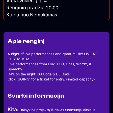
Vieta:
Vokiečių g. 4
Renginio pradžia:
20:00
Kaina nuo:
Nemokamas
Apie renginį
A night of live performances and great music! LIVE AT
KOSTMOSAS.
Live performances from Lord TCO, Grjas, Wordz, &
Speechy.
DJ’s on the night: DJ Uoga & DJ Dsks.
Click ‘GOING’ for a ticket for entry. (limited capacity)
Svarbi informacija
Kita:
Dainyklos projektą iš dalies finansuoja Vilniaus