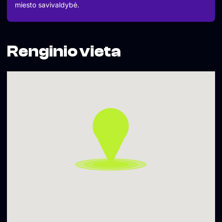
miesto savivaldybė.
Renginio vieta