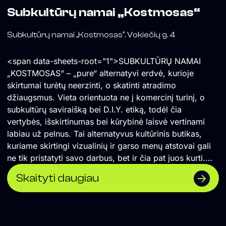
Subkultūrų namai „Kostmosas“
Subkultūrų namai „Kostmosas“. Vokiečių g. 4
<span data-sheets-root="1">SUBKULTŪRŲ NAMAI
„KOSTMOSAS“ – „pure“ alternatyvi erdvė, kurioje
skirtumai turėtų neerzinti, o skatinti atradimo
džiaugsmus. Vieta orientuota ne į komercinį turinį, o
subkultūrų saviraišką bei D.I.Y. etiką, todėl čia
vertybės, išskirtinumas bei kūrybinė laisvė vertinami
labiau už pelnus. Tai alternatyvus kultūrinis butikas,
kuriame skirtingi vizualinių ir garso menų atstovai gali
ne tik pristatyti savo darbus, bet ir čia pat juos kurti.
</span> Formuojame erdvę, kurioje naktinė kultūra
Skaityti daugiau
suvokiama ne vien kaip pramoga, o labiau kaip
alternatyvios kultūros sklaidos židinys, socialinė jungtis
ir saviraiškos būdas. Orientuojamės į „non-mainstream“
žanrus, todėl lygiomis teisėmis čia vietą randa tiek