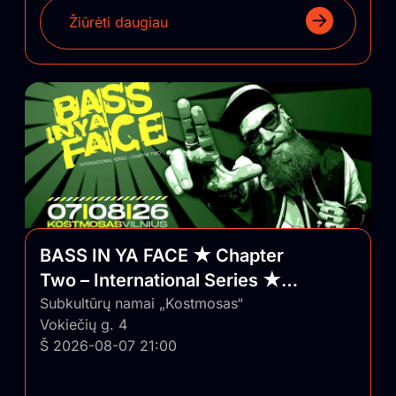
Žiūrėti daugiau
BASS IN YA FACE ★ Chapter
Two – International Series ★
Vilnius/Lithuania
Subkultūrų namai „Kostmosas“
Vokiečių g. 4
Š 2026-08-07 21:00