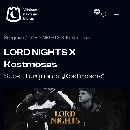
Pereiti
turinį
prie
turinio
Renginiai
/ LORD NIGHTS X Kostmosas
LORD NIGHTS X
Kostmosas
Subkultūrų namai „Kostmosas“