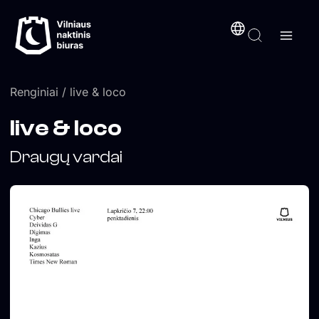
Pereiti
turinį
prie
turinio
Renginiai
/ live & loco
live & loco
Draugų vardai