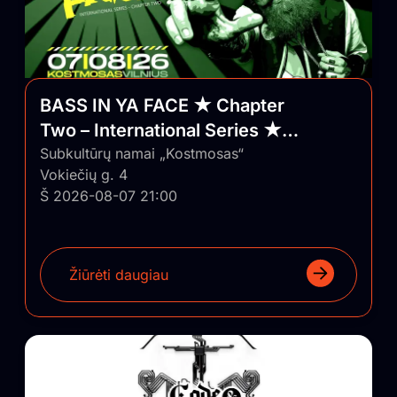
BASS IN YA FACE ★ Chapter
Two – International Series ★
Vilnius/Lithuania
Subkultūrų namai „Kostmosas“
Vokiečių g. 4
Š 2026-08-07 21:00
Žiūrėti daugiau