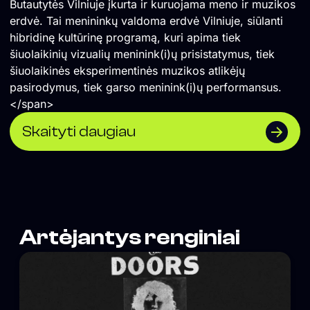
Butautytės Vilniuje įkurta ir kuruojama meno ir muzikos
erdvė. Tai menininkų valdoma erdvė Vilniuje, siūlanti
hibridinę kultūrinę programą, kuri apima tiek
šiuolaikinių vizualių meninink(i)ų prisistatymus, tiek
šiuolaikinės eksperimentinės muzikos atlikėjų
pasirodymus, tiek garso meninink(i)ų performansus.
</span>
Skaityti daugiau
Artėjantys renginiai