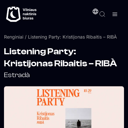
Pereiti
turinį
prie
turinio
Renginiai
/ Listening Party: Kristijonas Ribaitis – RIBÀ
Listening Party:
Kristijonas Ribaitis – RIBÀ
Estradà