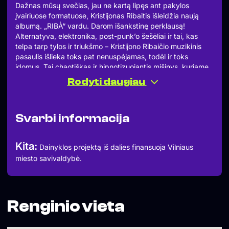
Dažnas mūsų svečias, jau ne kartą lipęs ant pakylos
įvairiuose formatuose, Kristijonas Ribaitis išleidžia naują
albumą. „RIBÀ“ vardu. Darom išankstinę perklausą!
Alternatyva, elektronika, post-punk’o šešėliai ir tai, kas
telpa tarp tylos ir triukšmo – Kristijono Ribaičio muzikinis
pasaulis išlieka toks pat nenuspėjamas, todėl ir toks
įdomus. Tai chaotiškas ir hipnotizuojantis mišinys, kuriame
lietuviški tekstai šoka su ironija ir patogia tamsa.
Rodyti daugiau
Ko tikėtis? Ketvirtasis Kristijono albumas „RIBÀ” – tai istorija
apie kruizinį laivą, pilną žmonių, kurie įkvepia gyventi ir
kurti. Tačiau, vedini savo tikslų, jie kartais pamiršta apie
Svarbi informacija
juos supančią aplinką, savo veiksmų pasekmes ir privalo
apsispręsti, kokias ribas jie turės peržengti.
Kita vertus, šis albumas – perdėtai dramatiškas meilės (su
Kita:
Dainyklos projektą iš dalies finansuoja Vilniaus
trupučiu neapykantos) laiškas Lietuvos alternatyvai ir
miesto savivaldybė.
elektronikai. Kupinas atvirų tekstų, svečių balsų ir šokių –
laivas jau ruošiasi atsišvartuoti. Mes nedvejojam ir lipam,
kviečiam ir tave.
Ši išankstinė albumo perklausa bus kiek kitokia nei esam
įpratę. Mažiau žodžių, daugiau muzikos. Apie naują leidinį
Renginio vieta
ir jo istorijas Kristijonas pasakos muzika – prieš albumo
perklausą Kristijonas pasidalins albumą įkvėpusiais