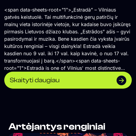
<span data-sheets-root="1">„Estradà” – Vilniaus
gatvės keistuolė. Tai multifunkcinė gerų patirčių ir
mainų vieta istorinėje vietoje, kur kadaise buvo įsikūręs
pirmasis Lietuvos džiazo klubas. „Estrãdos” ašis – gyvi
pasirodymai ir muzika. Bene kasdien čia vyksta įvairūs
kultūros renginiai – visgi dainykla! Estradà veikia
kasdien nuo 9 val. iki 17 val. kaip kavinė, o nuo 17 val.
transformuojasi į barą.</span><span data-sheets-
root="1">Estradà is one of Vilnius' most distinctive
cultural spaces—a multifunctional venue for shared
Skaityti daugiau
experiences, creativity, and exchange, located in the
historic building that once housed Lithuania's first jazz
club. Live music and performances are at the heart of
its programme, with cultural events taking place almost
every day. By day, Estradà operates as a café from
9:00 to 17:00, before transforming into a bar in the
Artėjantys renginiai
evening.</span>