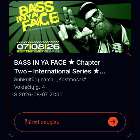
BASS IN YA FACE ★ Chapter
Two – International Series ★
Vilnius/Lithuania
Subkultūrų namai „Kostmosas“
Vokiečių g. 4
Š 2026-08-07 21:00
Žiūrėti daugiau