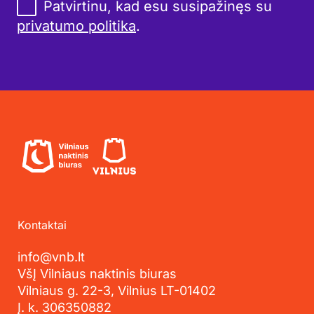
Patvirtinu, kad esu susipažinęs su
privatumo politika
.
Kontaktai
info@vnb.lt
VšĮ Vilniaus naktinis biuras
Vilniaus g. 22-3, Vilnius LT-01402
Į. k. 306350882