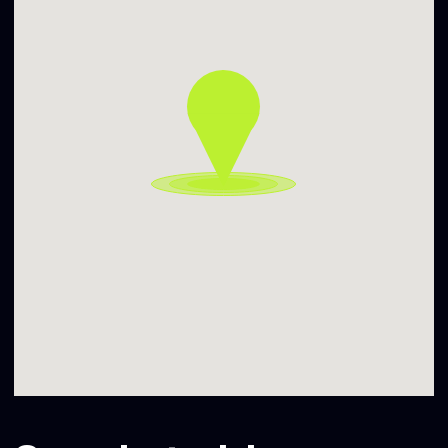
kūriniais. Po albumo perklausos už pulto stos scenos
bičiulis Dovydas Stoškus.
Pradedam 20 val.
Geografinė nuoroda – Vilniaus g. 22-3
Atvira visiems.
Ačiū Vilniaus miesto savivaldybė už palaikymą ir
reikšmingą finansavimą.