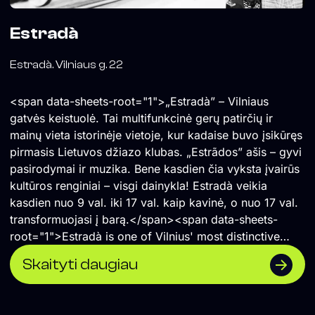
Estradà
Estradà. Vilniaus g. 22
<span data-sheets-root="1">„Estradà” – Vilniaus
gatvės keistuolė. Tai multifunkcinė gerų patirčių ir
mainų vieta istorinėje vietoje, kur kadaise buvo įsikūręs
pirmasis Lietuvos džiazo klubas. „Estrãdos” ašis – gyvi
pasirodymai ir muzika. Bene kasdien čia vyksta įvairūs
kultūros renginiai – visgi dainykla! Estradà veikia
kasdien nuo 9 val. iki 17 val. kaip kavinė, o nuo 17 val.
transformuojasi į barą.</span><span data-sheets-
root="1">Estradà is one of Vilnius' most distinctive
cultural spaces—a multifunctional venue for shared
Skaityti daugiau
experiences, creativity, and exchange, located in the
historic building that once housed Lithuania's first jazz
club. Live music and performances are at the heart of