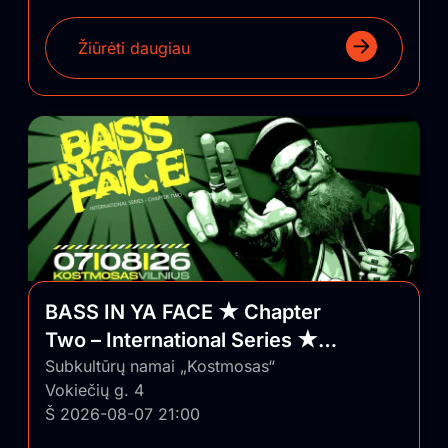
Žiūrėti daugiau
BASS IN YA FACE ★ Chapter
Two – International Series ★
Vilnius/Lithuania
Subkultūrų namai „Kostmosas“
Vokiečių g. 4
Š 2026-08-07 21:00