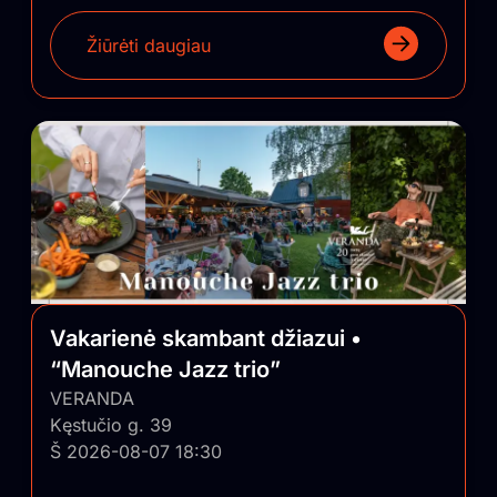
Žiūrėti daugiau
Vakarienė skambant džiazui •
“Manouche Jazz trio”
VERANDA
Kęstučio g. 39
Š 2026-08-07 18:30