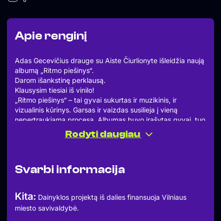
Apie renginį
Adas Gecevičius drauge su Aiste Čiurlionyte išleidžia naują
albumą „Ritmo piešinys“.
Darom išankstinę perklausą.
Klausysim tiesiai iš vinilo!
„Ritmo piešinys“ – tai gyvai sukurtas ir muzikinis, ir
vizualinis kūrinys. Garsas ir vaizdas susilieja į vieną
nepertraukiamą procesą. Albumas buvo įrašytas gyvai, tuo
pat metu AP Galerijoje, kuriant jo viršelį.
Rodyti daugiau
Tapyba ir muzika viena kitą papildė. Du menininkai įkvėpė
vienas kitą esamuoju laiku. Muzika formavo vaizdą, o
vaizdas veikė muziką kaip tiesioginis atsakas. Visas
Svarbi informacija
kūrybinis procesas buvo dokumentuotas vaizdo
kameromis.
Adas Gecevičius – muzika
Kita:
Dainyklos projektą iš dalies finansuoja Vilniaus
Aistė Čiurlionytė – tapyba
miesto savivaldybė.
Andrius Seliuta – vaizdo dokumentacija
Turėsim išankstinę albumo perklausą ir tapybos proceso