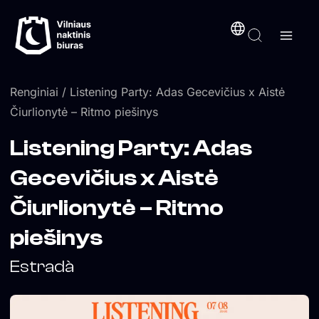
Pereiti
turinį
prie
turinio
Renginiai
/ Listening Party: Adas Gecevičius x Aistė
Čiurlionytė – Ritmo piešinys
Listening Party: Adas
Gecevičius x Aistė
Čiurlionytė – Ritmo
piešinys
Estradà