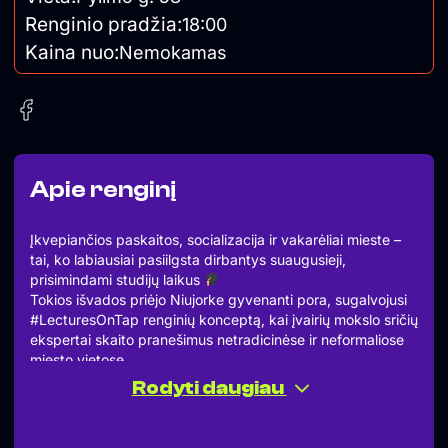
Renginio pradžia:
18:00
Kaina nuo:
Nemokamas
Apie renginį
Įkvepiančios paskaitos, socializacija ir vakarėliai mieste –
tai, ko labiausiai pasiilgsta dirbantys suaugusieji,
prisimindami studijų laikus
Tokios išvados priėjo Niujorke gyvenanti pora, sugalvojusi
#LecturesOnTap renginių konceptą, kai įvairių mokslo sričių
ekspertai skaito pranešimus netradicinėse ir neformaliose
miesto vietose.
Išpopuliarėję Didžiajame obuolyje, šie renginiai jau ir
Rodyti daugiau
Vilniuje. O ketvirtasis ir paskutinis šiemet – vyks lygiai po
savaitės!
Šįkart Halės turguje klausysimės dr. Lauros Martinkutės