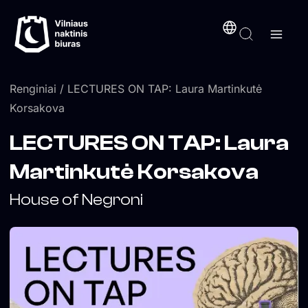
Pereiti
turinį
prie
turinio
Renginiai
/ LECTURES ON TAP: Laura Martinkutė
Korsakova
LECTURES ON TAP: Laura
Martinkutė Korsakova
House of Negroni