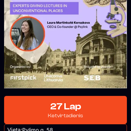
27 Lap
Ketvirtadienis
Vieta:
Pylimo g. 58