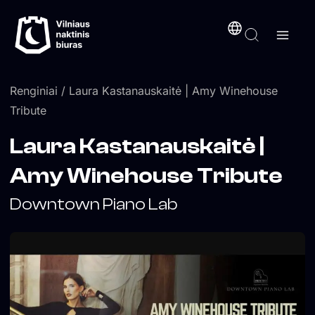
Pereiti
turinį
prie
turinio
Renginiai
/ Laura Kastanauskaitė | Amy Winehouse
Tribute
Laura Kastanauskaitė |
Amy Winehouse Tribute
Downtown Piano Lab