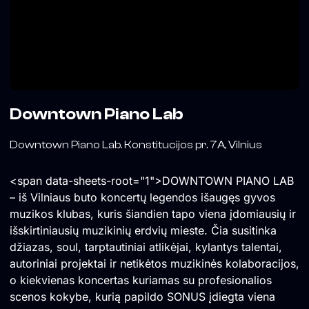
Downtown Piano Lab
Downtown Piano Lab. Konstitucijos pr. 7A, Vilnius
<span data-sheets-root="1">DOWNTOWN PIANO LAB
– iš Vilniaus buto koncertų legendos išaugęs gyvos
muzikos klubas, kuris šiandien tapo viena įdomiausių ir
išskirtiniausių muzikinių erdvių mieste. Čia susitinka
džiazas, soul, tarptautiniai atlikėjai, kylantys talentai,
autoriniai projektai ir netikėtos muzikinės kolaboracijos,
o kiekvienas koncertas kuriamas su profesionalios
scenos kokybe, kurią papildo SONUS įdiegta viena