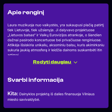
Apie renginį
Laura muzikuoja nuo vaikystės, yra sukaupusi plačią patirtį
tiek Lietuvoje, tiek užsienyje. Ji dalyvavo projektuose
„Lietuvos balsas“ ir Vaikų Eurovizijos atrankoje, o šiandien
dažnai pasirodo koncertuose bei privačiuose renginiuose.
Atlikėja išsiskiria unikaliu, aksominiu balsu, kuris akimirksniu
sukuria jaukią atmosferą ir leidžia dainoms suskambėti itin
artimai.
Savo muzikinį kelią Laura pradėjo M. K. Čiurlionio menų
Rodyti daugiau
mokykloje, vėliau mokėsi Juozo Tallat-Kelpšos
konservatorijoje, o kūrybinę brandą ir sceninį pasitikėjimą
sustiprino studijos Londono BIMM Music Institute.
Svarbi informacija
Amy Winehouse kūryba jos repertuare atsirado natūraliai –
tai muzika, kuriai svarbiausia jausmas ir autentiškumas.
Šiame „Amy Winehouse Tribute“ koncerte Laura kviečia
Kita:
Dainyklos projektą iš dalies finansuoja Vilniaus
pasinerti į gerai pažįstamas dainas be bandymo kopijuoti,
miesto savivaldybė.
bet su pagarba, nuoširdumu ir gyvu skambesiu.