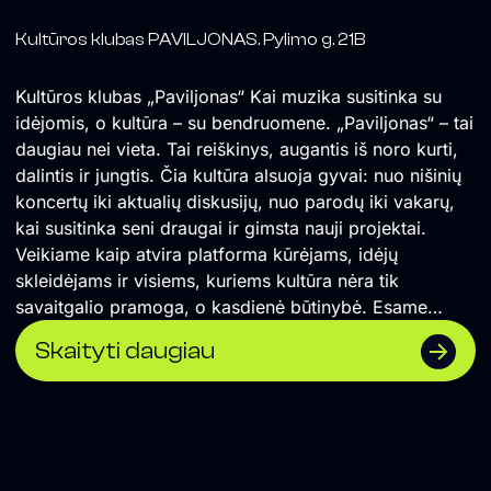
Kultūros klubas PAVILJONAS. Pylimo g. 21B
Kultūros klubas „Paviljonas“ Kai muzika susitinka su
idėjomis, o kultūra – su bendruomene. „Paviljonas“ – tai
daugiau nei vieta. Tai reiškinys, augantis iš noro kurti,
dalintis ir jungtis. Čia kultūra alsuoja gyvai: nuo nišinių
koncertų iki aktualių diskusijų, nuo parodų iki vakarų,
kai susitinka seni draugai ir gimsta nauji projektai.
Veikiame kaip atvira platforma kūrėjams, idėjų
skleidėjams ir visiems, kuriems kultūra nėra tik
savaitgalio pramoga, o kasdienė būtinybė. Esame
Vilniaus širdyje, bet žvelgiame plačiai – į šiuolaikinę
Skaityti daugiau
sceną, į ateities formas, į bendruomenę, kuri kuria
kartu. Ką veikiame? – Rengiame gyvos muzikos
koncertus, poezijos skaitymus, performansus, kino
peržiūras. – Bendradarbiaujame su menininkais,
dizaineriais, aktyvistais ir mąstytojais. – Kuriame erdvę
pokalbiams, bendrystei ir netikėtiems susitikimams. –