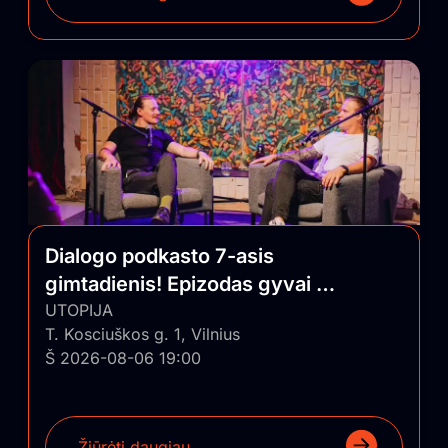
Dialogo podkasto 7-asis
gimtadienis! Epizodas gyvai su
auditorija
UTOPIJA
T. Kosciuškos g. 1, Vilnius
Š 2026-08-06 19:00
Žiūrėti daugiau