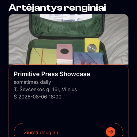
Artėjantys renginiai
Mylime kultūrą – ir ja dalijamės. Jei „Paviljonas“ būtų
daina – tai būtų ta, kuri skamba dar ilgai po to, kai ji
nutilo.
Primitive Press Showcase
sometimes daily
T. Ševčenkos g. 16I, Vilnius
Š 2026-08-06 18:00
Žiūrėti daugiau