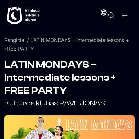
Pereiti
turinį
prie
turinio
Renginiai
/ LATIN MONDAYS – Intermediate lessons +
FREE PARTY
LATIN MONDAYS –
Intermediate lessons +
FREE PARTY
Kultūros klubas PAVILJONAS