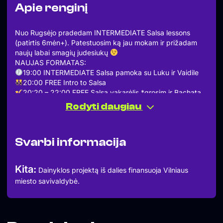
Apie renginį
Nuo Rugsėjo pradedam INTERMEDIATE Salsa lessons
(patirtis 6mėn+). Patestuosim ką jau mokam ir prižadam
naujų labai smagių judesiukų
NAUJAS FORMATAS:
19:00 INTERMEDIATE Salsa pamoka su Luku ir Vaidile
20:00 FREE Intro to Salsa
20:20 – 22:00 FREE Salsa vakarėlis *grosim ir Bachata
Paviljonas, Pylimo 21b, Vilnius
Rodyti daugiau
Pamoka €10, intro + vakarėlis FREE (tips accepted)
Šokam visą vasarą
Ar reikia partnerio?
Svarbi informacija
Ne! Galite ateiti viena/s ar su drauge/u
Ką rengtis/avėti?
Tiesiog kas patogu. Specialios avalynės ar aprangos
Kita:
Dainyklos projektą iš dalies finansuoja Vilniaus
nereikia.
miesto savivaldybė.
Ką atsinešti
Vandens, nes bus karšta
Visuomet galėsite užeiti į
Paviljoną ir atsigaivinti pas barmeną.
Laukiu mūsų šokio
*******************************************************