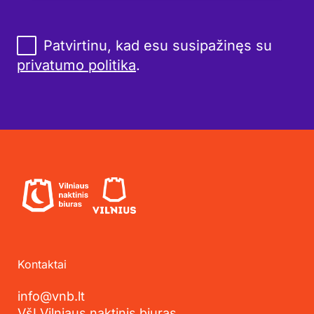
Patvirtinu, kad esu susipažinęs su
privatumo politika
.
Kontaktai
info@vnb.lt
VšĮ Vilniaus naktinis biuras