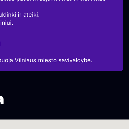
klinki ir ateiki.
niui.
a
suoja Vilniaus miesto savivaldybė.
a