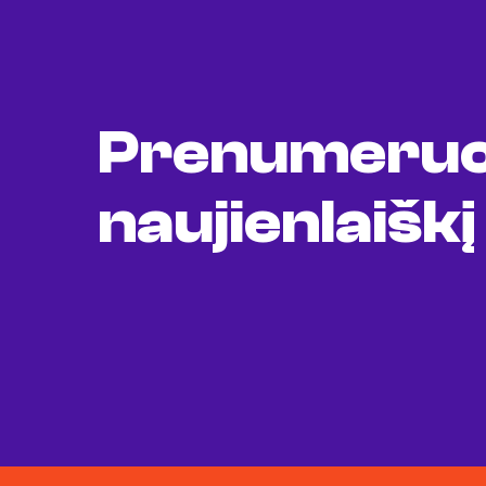
Prenumeruo
naujienlaiškį