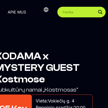
APIE MUS
KODAMA x
MYSTERY GUEST
Kostmose
ubkultūrų namai „Kostmosas“
Vieta:
Vokiečių g. 4
Renginio pradžia:
20:00