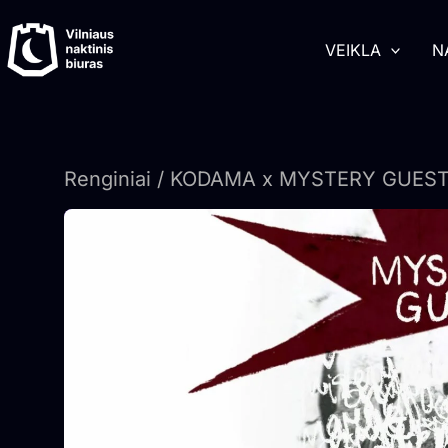
Pereiti
turinį
prie
VEIKLA
N
turinio
Renginiai
/ KODAMA x MYSTERY GUEST