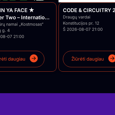
IN YA FACE ★
CODE & CIRCUITRY 2
r Two – International
Draugų vardai
Konstitucijos pr. 12
 ★ Vilnius/Lithuania
ūrų namai „Kostmosas“
Š 2026-08-07 21:00
 g. 4
08-07 21:00
rėti daugiau
Žiūrėti daugiau