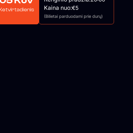
05 Kov
Kaina nuo:
€5
Ketvirtadienis
(Bilietai parduodami prie durų)