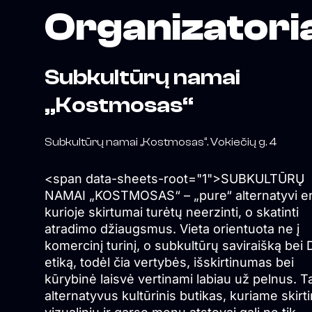
Organizatori
Subkultūrų namai
„Kostmosas“
Subkultūrų namai „Kostmosas“. Vokiečių g. 4
<span data-sheets-root="1">SUBKULTŪRŲ
NAMAI „KOSTMOSAS“ – „pure“ alternatyvi e
kurioje skirtumai turėtų neerzinti, o skatinti
atradimo džiaugsmus. Vieta orientuota ne į
komercinį turinį, o subkultūrų saviraišką bei D
etiką, todėl čia vertybės, išskirtinumas bei
kūrybinė laisvė vertinami labiau už pelnus. Ta
alternatyvus kultūrinis butikas, kuriame skirti