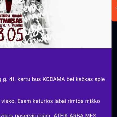
ų g. 4), kartu bus KODAMA bei kažkas apie
 visko. Esam keturios labai rimtos miško
muzikos paserviruojam. ATEIK ARBA MES