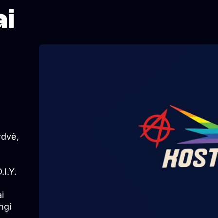
ai
rdvė,
.I.Y.
i
ngi