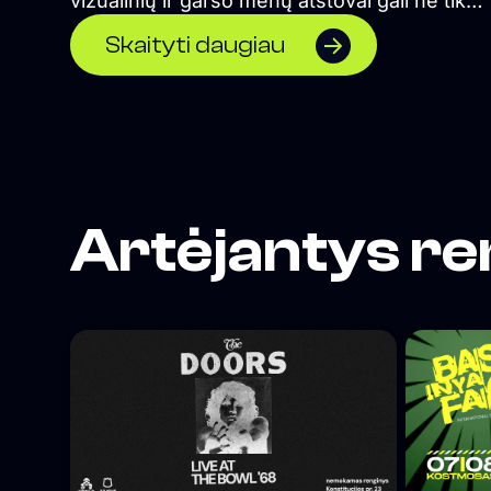
vizualinių ir garso menų atstovai gali ne tik
pristatyti savo darbus, bet ir čia pat juos kurti
Skaityti daugiau
</span> Formuojame erdvę, kurioje naktinė
kultūra suvokiama ne vien kaip pramoga, o l
kaip alternatyvios kultūros sklaidos židinys,
socialinė jungtis ir saviraiškos būdas.
Orientuojamės į „non-mainstream“ žanrus, t
lygiomis teisėmis čia vietą randa tiek scenos
profesionalai, tiek mažai žinomi pradedantys
Artėjantys re
kūrėjai. Siekiame, kad tuo, ką darome susid
tiksliniai žmonės, todėl vieta neturi aiškiai
matomos vizualinės iškabos, o komunikacija
remiasi autentiškumu, tiesioginiu ryšiu su
auditorija bei D.I.Y. etika paremtu viešinimu „i
lūpų į lūpas“. Vienas iš projekto tikslų – grąžinti
turinio viršenybę prieš vartojimą. Kitas tikslas
suburti bendruomenę, kurios pagalba panaš
nekomerciniai projektai būtų sugrąžinti ir įskie
Lietuvos regionus.