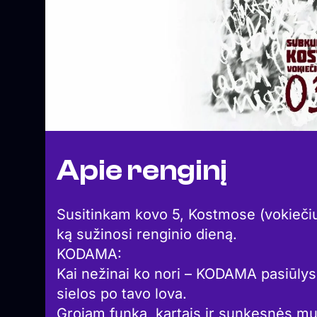
Apie renginį
Susitinkam kovo 5, Kostmose (vokieči
ką sužinosi renginio dieną.
KODAMA:
Kai nežinai ko nori – KODAMA pasiūlys
sielos po tavo lova.
Grojam funką, kartais ir sunkesnės 