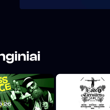
.
abiau
odėl
nginiai
omėtų
š
 –
ūs
pyti į