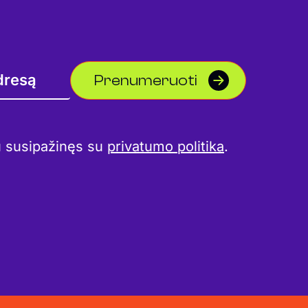
Prenumeruoti
u susipažinęs su
privatumo politika
.