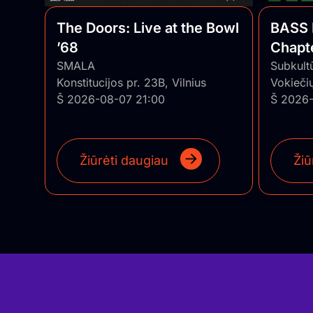
The Doors: Live at the Bowl
BASS 
’68
Chapte
SMALA
Series
Subkult
Konstitucijos pr. 23B, Vilnius
Vokiečių
Š 2026-08-07 21:00
Š 2026-
Žiūrėti daugiau
Žiū